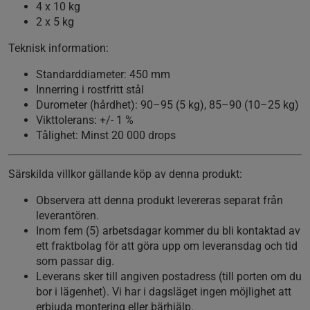
4 x 10 kg
2 x 5 kg
Teknisk information:
Standarddiameter: 450 mm
Innerring i rostfritt stål
Durometer (hårdhet): 90–95 (5 kg), 85–90 (10–25 kg)
Vikttolerans: +/- 1 %
Tålighet: Minst 20 000 drops
Särskilda villkor gällande köp av denna produkt:
Observera att denna produkt levereras separat från
leverantören.
Inom fem (5) arbetsdagar kommer du bli kontaktad av
ett fraktbolag för att göra upp om leveransdag och tid
som passar dig.
Leverans sker till angiven postadress (till porten om du
bor i lägenhet). Vi har i dagsläget ingen möjlighet att
erbjuda montering eller bärhjälp.