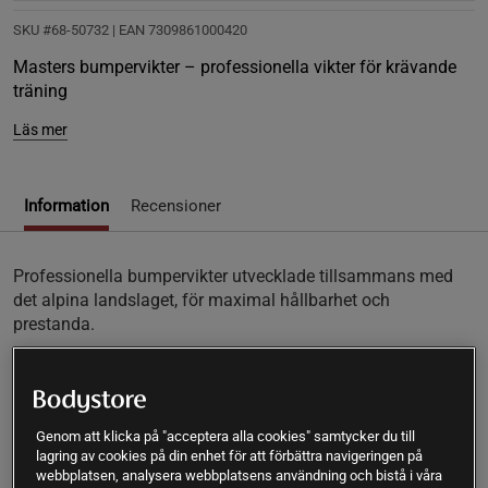
SKU #68-50732
| EAN
7309861000420
Masters bumpervikter – professionella vikter för krävande
träning
Läs mer
Information
Recensioner
Professionella bumpervikter utvecklade tillsammans med
det alpina landslaget, för maximal hållbarhet och
prestanda.
Tål minst 20 000 drops som är perfekta för tuff
styrketräning
Rostfri innerring för stabil infästning på skivstången
Exakt vikt med låg tolerans som är tillverkad för seriös
Genom att klicka på "acceptera alla cookies" samtycker du till
lagring av cookies på din enhet för att förbättra navigeringen på
träning
webbplatsen, analysera webbplatsens användning och bistå i våra