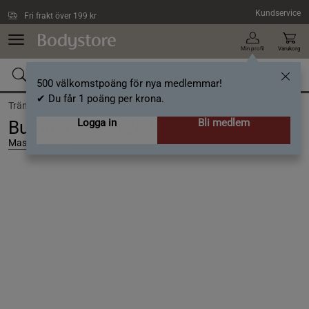
Hoppa till innehållet
Kundservice
Fri frakt över 199 kr
Min profil
Varukorg
500 välkomstpoäng för nya medlemmar!
✔ Du får 1 poäng per krona.
Träning /
Vikter /
Viktskivor
Logga in
Bli medlem
Bumpers Set 120 kg Skiteam
Master Fitness