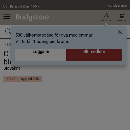
Hoppa till innehållet
Kundservice
Fri frakt över 199 kr
Min profil
Varukorg
500 välkomstpoäng för nya medlemmar!
✔ Du får 1 poäng per krona.
Hälsa /
Vitaminer /
C-vitamin
Logga in
Bli medlem
C-vitaminkomplex 670 mg
bioflavonoider 120 tabletter
BioSalma
Köp fler - upp till 20%