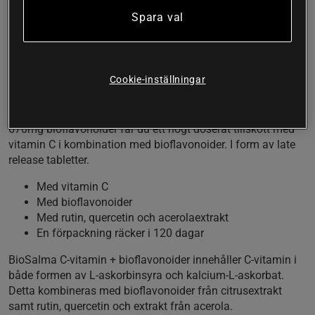
Spara val
C-vitamin 670mg bioflavonoider är ett kosttillskott från
BioSalma med vitamin C + bioflavonoider. I form av late
release tabletter med långsam upplösning.
Cookie-inställningar
Vitamin C är ett vitamin med många olika funktioner. Det
skyddar våra celler mot oxidativ stress, det är viktigt för
kollagenets normala funktion och mer. Med C-vitamin
670mg bioflavonoider får du ett högt doserat tillskott med
vitamin C i kombination med bioflavonoider. I form av late
release tabletter.
Med vitamin C
Med bioflavonoider
Med rutin, quercetin och acerolaextrakt
En förpackning räcker i 120 dagar
BioSalma C-vitamin + bioflavonoider innehåller C-vitamin i
både formen av L-askorbinsyra och kalcium-L-askorbat.
Detta kombineras med bioflavonoider från citrusextrakt
samt rutin, quercetin och extrakt från acerola.