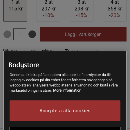
1
st
2
st
3
st
4
st
115 kr
207 kr
293 kr
368 kr
-10%
-15%
-20%
Lägg i varukorgen
Fri frakt över 199 kr
Fri retur
14 dagars ångerrätt
SKU #A2120-38
| EAN
7350014910417
Genom att klicka på "acceptera alla cookies" samtycker du till
C-vitamin 670mg bioflavonoider är ett kosttillskott från
lagring av cookies på din enhet för att förbättra navigeringen på
BioSalma med vitamin C + bioflavonoider. I form av late
webbplatsen, analysera webbplatsens användning och bistå i våra
release tabletter med långsam upplösning.
marknadsföringsinsatser.
More information
Läs mer
Acceptera alla cookies
(2)
Information
Recensioner
Näring & Ingredienser