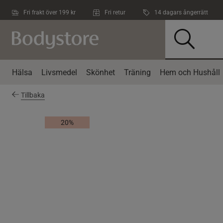
Hoppa till innehållet
Fri frakt över 199 kr
Fri retur
14 dagars ångerrätt
Hälsa
Livsmedel
Skönhet
Träning
Hem och Hushåll
Tillbaka
20%