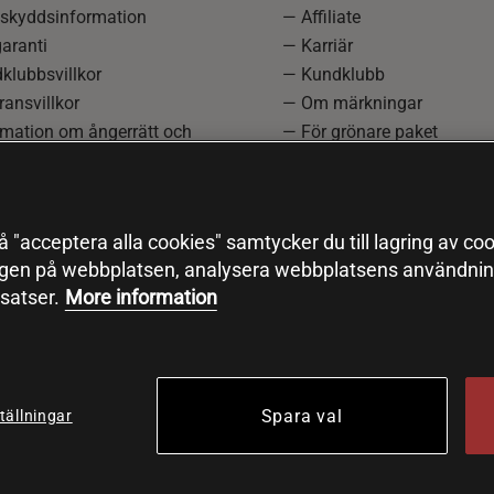
skyddsinformation
— Affiliate
aranti
— Karriär
klubbsvillkor
— Kundklubb
ansvillkor
— Om märkningar
rmation om ångerrätt och
— För grönare paket
ation
—
Redaktionell policy
einställningar
— Sitemap
— Black Friday
 "acceptera alla cookies" samtycker du till lagring av coo
ngen på webbplatsen, analysera webbplatsens användning
satser.
More information
Spara val
tällningar
© 2026 Health and