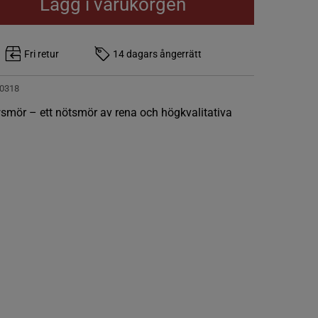
Lägg i varukorgen
Fri retur
14 dagars ångerrätt
0318
smör – ett nötsmör av rena och högkvalitativa