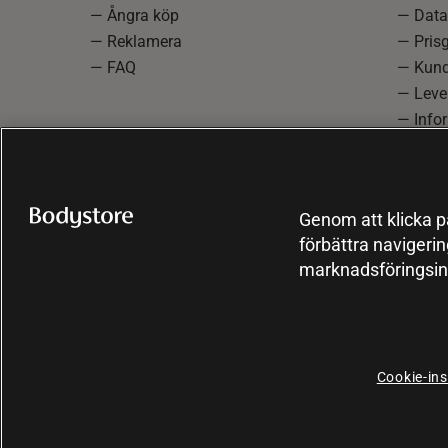
— Ångra köp
— Data
— Reklamera
— Prisg
— FAQ
— Kund
— Lever
— Info
reklam
— Cooki
Genom att klicka på
förbättra navigeri
marknadsföringsin
Cookie-ins