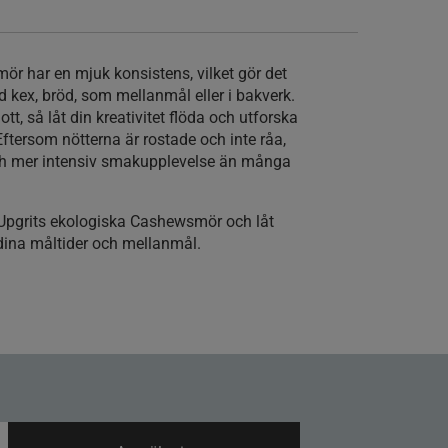
r har en mjuk konsistens, vilket gör det
d kex, bröd, som mellanmål eller i bakverk.
tt, så låt din kreativitet flöda och utforska
 Eftersom nötterna är rostade och inte råa,
och mer intensiv smakupplevelse än många
Upgrits ekologiska Cashewsmör och låt
dina måltider och mellanmål.