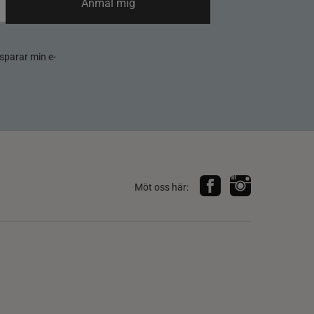
Anmäl mig
sparar min e-
Möt oss här: