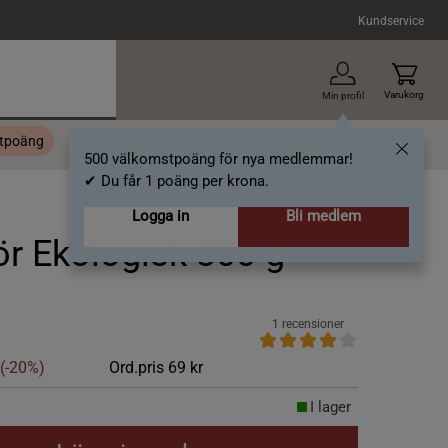
Kundservice
Varukorg
Min profil
stpoäng
Topplista
Alla varumärken
Nyheter
Artiklar
500 välkomstpoäng för nya medlemmar!
✔ Du får 1 poäng per krona.
Logga in
Bli medlem
 Ekologisk 300 g
1 recensioner
(-20%)
Ord.pris
69 kr
I lager