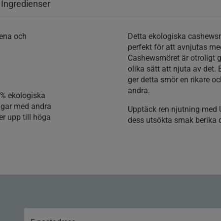
 Ingredienser
rena och
Detta ekologiska cashewsmö
perfekt för att avnjutas me
Cashewsmöret är otroligt go
olika sätt att njuta av det.
ger detta smör en rikare 
andra.
0% ekologiska
ingar med andra
Upptäck ren njutning med 
er upp till höga
dess utsökta smak berika 