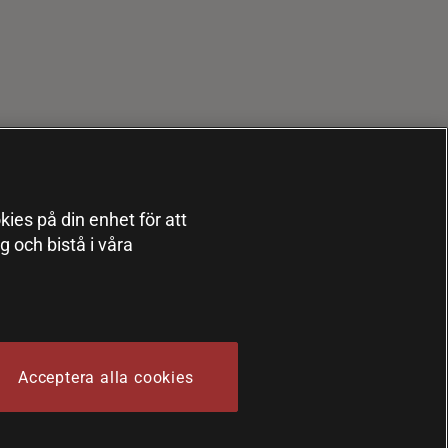
kies på din enhet för att
 och bistå i våra
Acceptera alla cookies
 Sports Nutrition Group HSNG AB Bodystore - Orgnr: 556564-4258