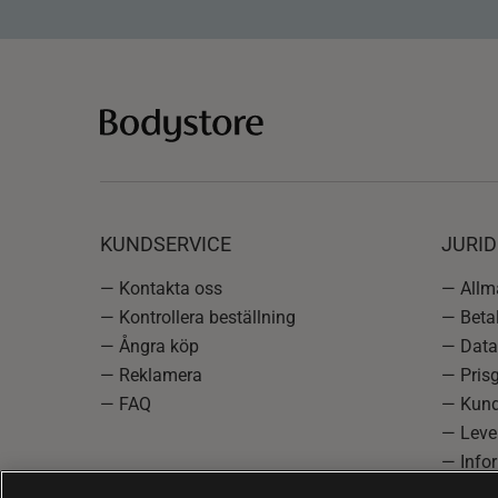
KUNDSERVICE
JURID
— Kontakta oss
— Allmä
— Kontrollera beställning
— Betal
— Ångra köp
— Data
— Reklamera
— Prisg
— FAQ
— Kund
— Lever
— Info
reklam