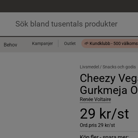
Kampanjer
Outlet
🌱 Kundklubb - 500 välkom
Behov
Presentkort
Livsmedel /
Snacks och godis
Cheezy Veg
Gurkmeja O
Renée Voltaire
29 kr/st
Ord.pris
29 kr/st
Köp fler - spara mer: