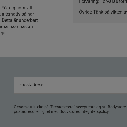
Förvaring:
Förvaras torrt
 För dig som vill
Övrigt:
Tänk på vikten a
 alternativ så har
 Detta är underbart
linser som sedan
eja.
Genom att klicka på "Prenumerera" accepterar jag att Bodystore 
postadress i enlighet med Bodystores
Integritetspolicy
.