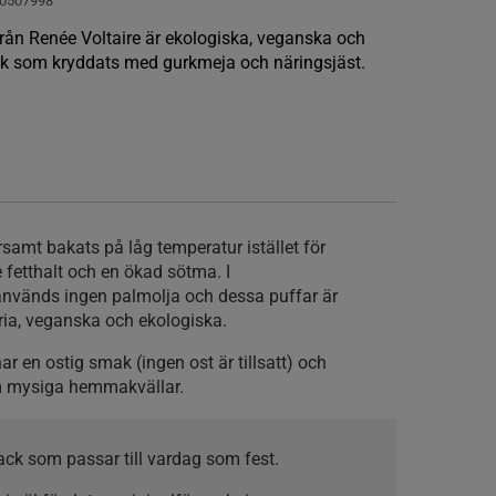
0507998
rån Renée Voltaire är ekologiska, veganska och
ak som kryddats med gurkmeja och näringsjäst.
samt bakats på låg temperatur istället för
re fetthalt och en ökad sötma. I
används ingen palmolja och dessa puffar är
ria, veganska och ekologiska.
r en ostig smak (ingen ost är tillsatt) och
som mysiga hemmakvällar.
nack som passar till vardag som fest.