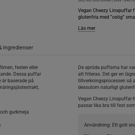
SKU #A1000-00046
| EAN
734013
Vegan Cheezy Linspuffar f
glutenfria med ”ostig” sm
Läs mer
& Ingredienser
ilmen, festen eller
De spröda puffarna har var
kande. Dessa puffar
att friteras. Det ger en läg
e är baserade på
tillverkningsprocessen så 
näringsjästextrakt,
dessutom naturligt glutenf
Vegan Cheezy Linspuffar ha
passar lika bra till fest 
 och gurkmeja
Användning:
Ett gott s
e