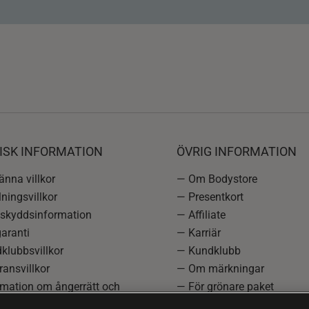
ISK INFORMATION
ÖVRIG INFORMATION
nna villkor
— Om Bodystore
ningsvillkor
— Presentkort
skyddsinformation
— Affiliate
aranti
— Karriär
klubbsvillkor
— Kundklubb
ansvillkor
— Om märkningar
rmation om ångerrätt och
— För grönare paket
ation
—
Redaktionell policy