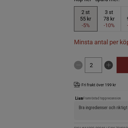
2
st
3
st
55 kr
78 kr
-5%
-10%
Minsta antal per köp
Fri frakt över 199 kr
Liam
Framröstad topprecension
Bra ingredienser och riktig