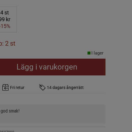
4
st
99 kr
-15%
: 2 st
I lager
Lägg i varukorgen
Fri retur
14 dagars ångerrätt
t god smak!