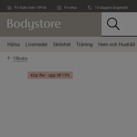
Hoppa till innehållet
Fri frakt över 199 kr
Fri retur
14 dagars ångerrätt
Hälsa
Livsmedel
Skönhet
Träning
Hem och Hushåll
Tillbaka
Köp fler - upp till 15%