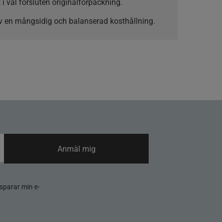
 i väl försluten originalförpackning.
v en mångsidig och balanserad kosthållning.
Anmäl mig
sparar min e-