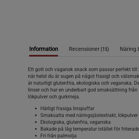
Information
Recensioner
Näring 
(15)
Ett gott och vagansk snack som passar perfekt till f
när helst du är sugen på något frasigt och välsma
är naturligt glutenfria, ekologiska och veganska. D
linser och har en underbart god smaksättning från 
lökpulver och gurkmeja.
Härligt frasiga linspuffar
Smaksatta med näringsjästextrakt, lökpulver
Ekologiska, glutenfria, veganska
Bakade på låg temperatur istället för friterad
Fri från palmolja