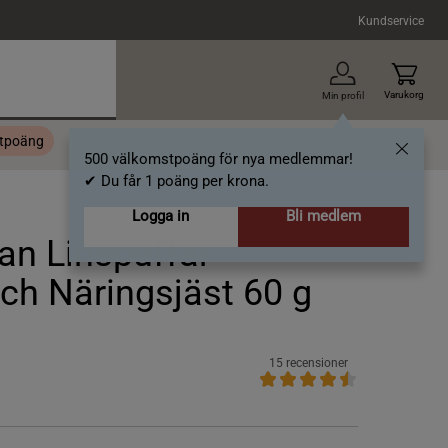
Kundservice
Varukorg
Min profil
stpoäng
Topplista
Alla varumärken
Nyheter
Artiklar
500 välkomstpoäng för nya medlemmar!
✔ Du får 1 poäng per krona.
Logga in
Bli medlem
an Linspuffar
ch Näringsjäst 60 g
15 recensioner