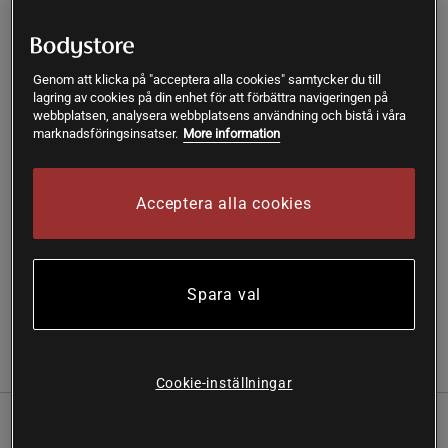
69 kr
124 kr
176 kr
221 kr
-10%
-15%
-20%
Genom att klicka på "acceptera alla cookies" samtycker du till
Lägg i varukorgen
lagring av cookies på din enhet för att förbättra navigeringen på
webbplatsen, analysera webbplatsens användning och bistå i våra
marknadsföringsinsatser.
More information
Fri frakt över 199 kr
Fri retur
14 dagars ångerrätt
Acceptera alla cookies
SKU #A62114-17
| EAN
7090017542634
Sukrins Chokladdryck är en vegansk dryck med smak av
underbart len choklad.
Spara val
Läs mer
(1)
Information
Recensioner
Näring & Ingredienser
Cookie-inställningar
Sukrins Chokladdryck är en vegansk dryck med smak av