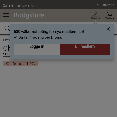
Hoppa till innehållet
Kundservice
Fri frakt över 199 kr
Min profil
Varukorg
500 välkomstpoäng för nya medlemmar!
✔ Du får 1 poäng per krona.
Livsmedel /
Dryck
Logga in
Bli medlem
Chokladdryck 250 g
SUKRIN
Köp fler - upp till 20%