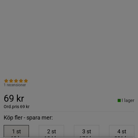
1 recensioner
69 kr
I lager
Ord.pris
69 kr
Köp fler - spara mer:
1
st
2
st
3
st
4
st