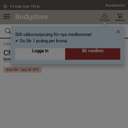
Hoppa till innehållet
Kundservice
Fri frakt över 199 kr
Min profil
Varukorg
500 välkomstpoäng för nya medlemmar!
✔ Du får 1 poäng per krona.
Livsmedel /
Snacks och godis
Logga in
Bli medlem
Chokladkaka Med Kokosmjölk 80 g
Renée Voltaire
Köp fler - upp till 20%