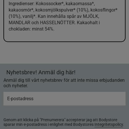
Ingredienser:
Kokossocker*, kakaomassa*,
kakaosmör*, kokosmjölkspulver* (10%), kokosflingor*
(10%), vanilj*. Kan innehålla spår av
MJÖLK
,
MANDLAR
och
HASSELNÖTTER
. Kakaohalt i
chokladen: minst 54%.
Nyhetsbrev! Anmäl dig här!
Anmäl dig till vårt nyhetsbrev för att inte missa erbjudanden
och nyheter.
Genom att klicka på "Prenumerera" accepterar jag att Bodystore
sparar min e-postadress i enlighet med Bodystores
Integritetspolicy
.