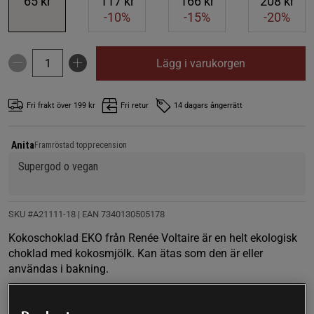
65 kr
117 kr
166 kr
208 kr
-10%
-15%
-20%
Lägg i varukorgen
Fri frakt över 199 kr
Fri retur
14 dagars ångerrätt
Anita
Framröstad topprecension
Supergod o vegan
SKU #A21111-18
| EAN
7340130505178
Kokoschoklad EKO från Renée Voltaire är en helt ekologisk
choklad med kokosmjölk. Kan ätas som den är eller
användas i bakning.
Läs mer