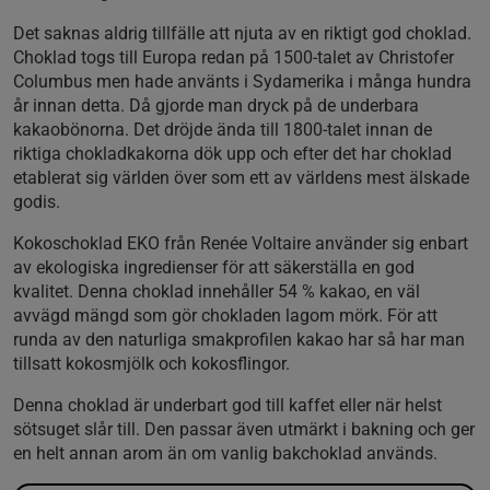
Det saknas aldrig tillfälle att njuta av en riktigt god choklad.
Choklad togs till Europa redan på 1500-talet av Christofer
Columbus men hade använts i Sydamerika i många hundra
år innan detta. Då gjorde man dryck på de underbara
kakaobönorna. Det dröjde ända till 1800-talet innan de
riktiga chokladkakorna dök upp och efter det har choklad
etablerat sig världen över som ett av världens mest älskade
godis.
Kokoschoklad EKO från Renée Voltaire använder sig enbart
av ekologiska ingredienser för att säkerställa en god
kvalitet. Denna choklad innehåller 54 % kakao, en väl
avvägd mängd som gör chokladen lagom mörk. För att
runda av den naturliga smakprofilen kakao har så har man
tillsatt kokosmjölk och kokosflingor.
Denna choklad är underbart god till kaffet eller när helst
sötsuget slår till. Den passar även utmärkt i bakning och ger
en helt annan arom än om vanlig bakchoklad används.