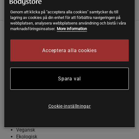
Genom att klicka på "acceptera alla cookies" samtycker du till
(29)
Information
Recensioner
Näring & Ingredienser
lagring av cookies på din enhet för att förbättra navigeringen på
webbplatsen, analysera webbplatsens användning och bistå i våra
marknadsföringsinsatser.
More information
Kokoschoklad EKO är en delikat och spännande choklad
med en kakaohalt på minst 54 %. Den innehåller
kokosflingor och kokosmjölk för att ge en spännande
Acceptera alla cookies
smakvariation. Denna choklad är både vegansk och
ekologisk och passar lika bra i bakning som att ätas som
den är.
Spara val
100% ekologisk choklad med kokosmjölk. Kan ätas som
den är eller användas i bakning.
Kokoschoklad EKO från Renée Voltaire är en lagom mörk
choklad med kokosmjölk, kokosflingor och kokossocker.
Cookie-inställningar
Underbart god choklad med kokos
54 % kakaohalt
Vegansk
Ekologisk