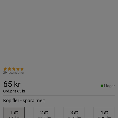
29 recensioner
65 kr
I lager
Ord.pris
65 kr
Köp fler - spara mer:
1
st
2
st
3
st
4
st