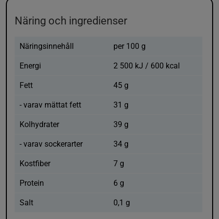
Näring och ingredienser
Näringsinnehåll
per 100 g
Energi
2 500 kJ / 600 kcal
Fett
45 g
- varav mättat fett
31 g
Kolhydrater
39 g
- varav sockerarter
34 g
Kostfiber
7 g
Protein
6 g
Salt
0,1 g