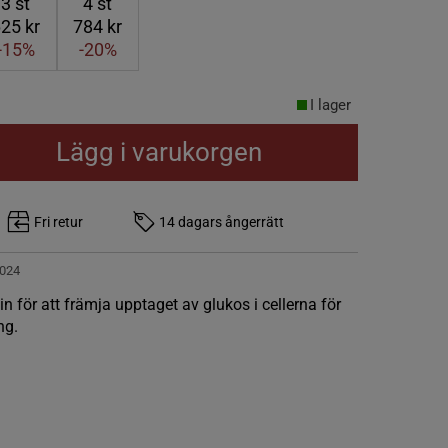
3
st
4
st
25 kr
784 kr
-15%
-20%
I lager
Lägg i varukorgen
Fri retur
14 dagars ångerrätt
024
 för att främja upptaget av glukos i cellerna för
ng.