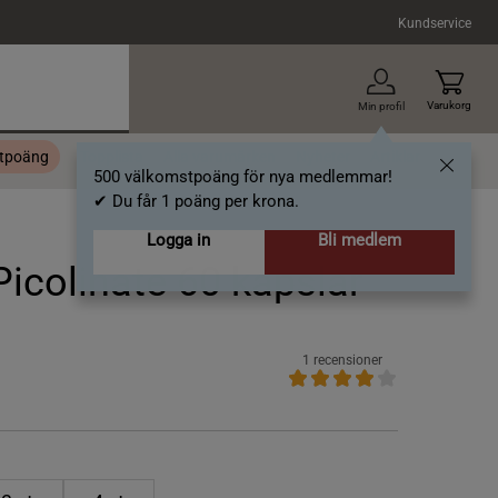
Kundservice
Varukorg
Min profil
stpoäng
Topplista
Alla varumärken
Nyheter
Artiklar
500 välkomstpoäng för nya medlemmar!
✔ Du får 1 poäng per krona.
Logga in
Bli medlem
colinate 60 kapslar
1 recensioner