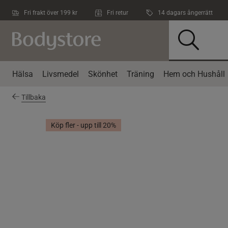
Hoppa till innehållet
Fri frakt över 199 kr
Fri retur
14 dagars ångerrätt
Hälsa
Livsmedel
Skönhet
Träning
Hem och Hushåll
Tillbaka
Köp fler - upp till 20%