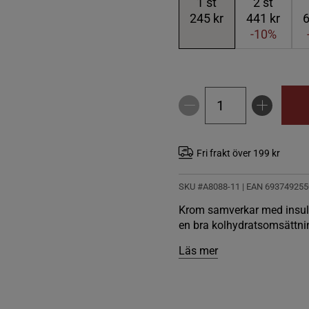
1
st
2
st
245 kr
441 kr
6
-10%
Fri frakt över 199 kr
SKU #A8088-11
| EAN
693749255
Krom samverkar med insulin
en bra kolhydratsomsättni
Läs mer