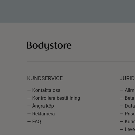
KUNDSERVICE
JURID
— Kontakta oss
— Allmä
— Kontrollera beställning
— Betal
— Ångra köp
— Data
— Reklamera
— Prisg
— FAQ
— Kund
— Lever