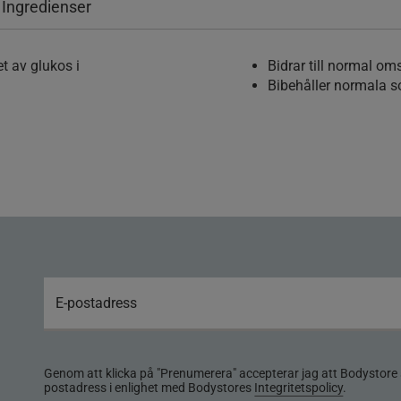
 Ingredienser
t av glukos i
Bidrar till normal 
Bibehåller normala s
Genom att klicka på "Prenumerera" accepterar jag att Bodystore 
postadress i enlighet med Bodystores
Integritetspolicy
.