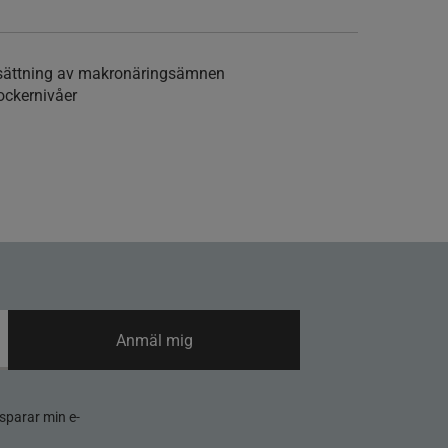
omsättning av makronäringsämnen
ockernivåer
Anmäl mig
sparar min e-