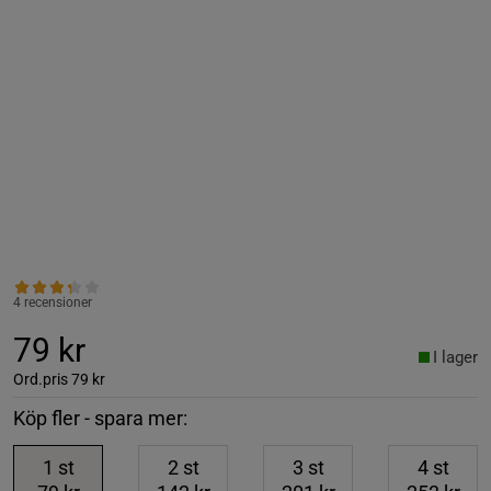
4 recensioner
79 kr
I lager
Ord.pris
79 kr
Köp fler - spara mer:
1
st
2
st
3
st
4
st