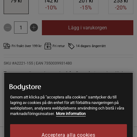
79 kr
142 kr
201 kr
253 kr
-10%
-15%
-20%
Lägg i varukorgen
Fri frakt över 199 kr
Fri retur
14 dagars ångerrätt
SKU #A2221-155
| EAN
7350039931480
Testa ett spännande snacks från Superfruit med en läckert
nötig och söt smak. Dessa ekologiska godsaker är rika på
både magnesium och fiber.
Genom att klicka på "acceptera alla cookies" samtycker du till
Läs mer
lagring av cookies på din enhet för att förbättra navigeringen på
webbplatsen, analysera webbplatsens användning och bistå i våra
marknadsföringsinsatser.
More information
(4)
Information
Recensioner
Näring & Ingredienser
Acceptera alla cookies