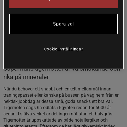
Testa ett spännande snacks med en läckert nötig och söt
smak. Dessa ekologiska godsaker är rika på både
magnesium och fiber. De går under namnen tigernötter,
jordmandlar eller chufa och är kort och gott så kallade
Spara val
jordknölar.
Kommer färdigskalade
Ett välsmakande snacks
Cookie-inställningar
Perfekt för nötallergikern
Innehåller magnesium och fiber
Superfruits tigernötter är välsmakande och
rika på mineraler
När du behöver ett snabbt och enkelt mellanmål innan
träningspasset eller kanske på bussen på väg hem från en
hektisk jobbdag är dessa små, goda snacks ett bra val.
Tigernöten sägs ha odlats i Egypten redan för 6000 år
sedan. I själva verket är det ingen nöt utan ett halvgräs.
Tigernötter är uppskattade av både nötallergiker och
glutenintoleranta. Eftersom de har lågt glykemiskt index