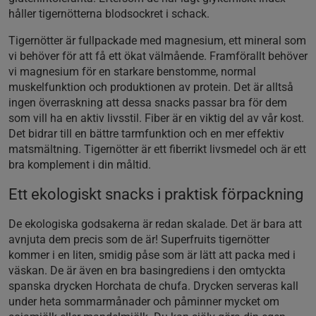
håller tigernötterna blodsockret i schack.
Tigernötter är fullpackade med magnesium, ett mineral som
vi behöver för att få ett ökat välmående. Framförallt behöver
vi magnesium för en starkare benstomme, normal
muskelfunktion och produktionen av protein. Det är alltså
ingen överraskning att dessa snacks passar bra för dem
som vill ha en aktiv livsstil. Fiber är en viktig del av vår kost.
Det bidrar till en bättre tarmfunktion och en mer effektiv
matsmältning. Tigernötter är ett fiberrikt livsmedel och är ett
bra komplement i din måltid.
Ett ekologiskt snacks i praktisk förpackning
De ekologiska godsakerna är redan skalade. Det är bara att
avnjuta dem precis som de är! Superfruits tigernötter
kommer i en liten, smidig påse som är lätt att packa med i
väskan. De är även en bra basingrediens i den omtyckta
spanska drycken Horchata de chufa. Drycken serveras kall
under heta sommarmånader och påminner mycket om