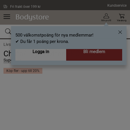
Hoppa till innehållet
Kundservice
Fri frakt över 199 kr
Min profil
Varukorg
500 välkomstpoäng för nya medlemmar!
✔ Du får 1 poäng per krona.
Livsmedel /
Snacks och godis
Logga in
Bli medlem
Chufa/Tigernötter EKO 200 g
Superfruit
Köp fler - upp till 20%