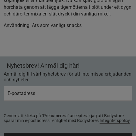
sojamjölk eller mandelmjölk. Du kan själv göra din egen
horchata genom att lägga tigernötterna i blöt under ett dygn
och därefter mixa en slät dryck i din vanliga mixer.
Användning:
Äts som vanligt snacks
Nyhetsbrev! Anmäl dig här!
Anmäl dig till vårt nyhetsbrev för att inte missa erbjudanden
och nyheter.
Genom att klicka på "Prenumerera" accepterar jag att Bodystore
sparar min e-postadress i enlighet med Bodystores
Integritetspolicy
.