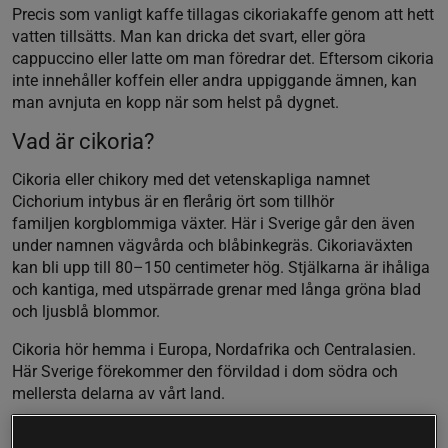
Precis som vanligt kaffe tillagas cikoriakaffe genom att hett
vatten tillsätts. Man kan dricka det svart, eller göra
cappuccino eller latte om man föredrar det. Eftersom cikoria
inte innehåller koffein eller andra uppiggande ämnen, kan
man avnjuta en kopp när som helst på dygnet.
Vad är cikoria?
Cikoria eller chikory med det vetenskapliga namnet
Cichorium intybus är en flerårig ört som tillhör
familjen korgblommiga växter. Här i Sverige går den även
under namnen vägvårda och blåbinkegräs. Cikoriaväxten
kan bli upp till 80–150 centimeter hög. Stjälkarna är ihåliga
och kantiga, med utspärrade grenar med långa gröna blad
och ljusblå blommor.
Cikoria hör hemma i Europa, Nordafrika och Centralasien.
Här Sverige förekommer den förvildad i dom södra och
mellersta delarna av vårt land.
Den trivs bäst på solig, öppen, torr och näringsrik mark. Inte