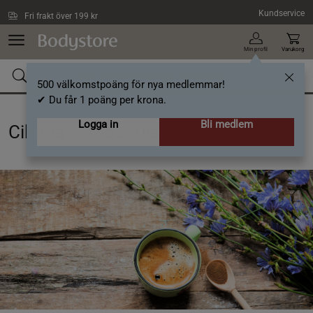
Hoppa till innehållet
Kundservice
Fri frakt över 199 kr
Min profil
Varukorg
500 välkomstpoäng för nya medlemmar!
✔ Du får 1 poäng per krona.
Logga in
Bli medlem
Cikoria - ett populärt kaffesurrogat