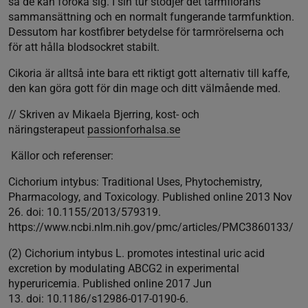
så de kan föröka sig. I sin tur stödjer det tarmflorans
sammansättning och en normalt fungerande tarmfunktion.
Dessutom har kostfibrer betydelse för tarmrörelserna och
för att hålla blodsockret stabilt.
Cikoria är alltså inte bara ett riktigt gott alternativ till kaffe,
den kan göra gott för din mage och ditt välmående med.
// Skriven av Mikaela Bjerring, kost- och
näringsterapeut
passionforhalsa.se
Källor och referenser:
Cichorium intybus: Traditional Uses, Phytochemistry,
Pharmacology, and Toxicology. Published online 2013 Nov
26. doi: 10.1155/2013/579319.
https://www.ncbi.nlm.nih.gov/pmc/articles/PMC3860133/
(2) Cichorium intybus L. promotes intestinal uric acid
excretion by modulating ABCG2 in experimental
hyperuricemia. Published online 2017 Jun
13. doi: 10.1186/s12986-017-0190-6.