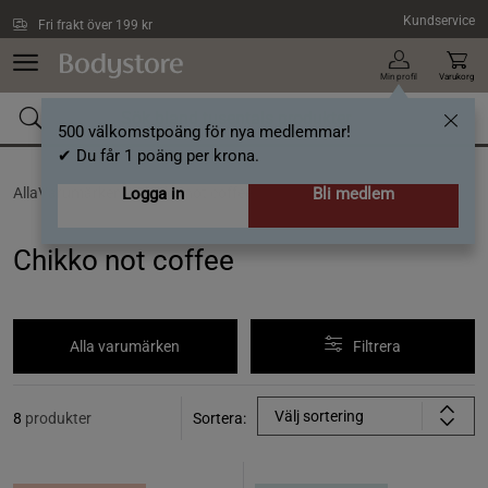
Hoppa till innehållet
Kundservice
Fri frakt över 199 kr
Min profil
Varukorg
500 välkomstpoäng för nya medlemmar!
✔ Du får 1 poäng per krona.
AllaVarumärken /
Logga in
Chikko not coffee
Bli medlem
Chikko not coffee
Alla varumärken
Filtrera
Välj sortering
8
produkter
Sortera: