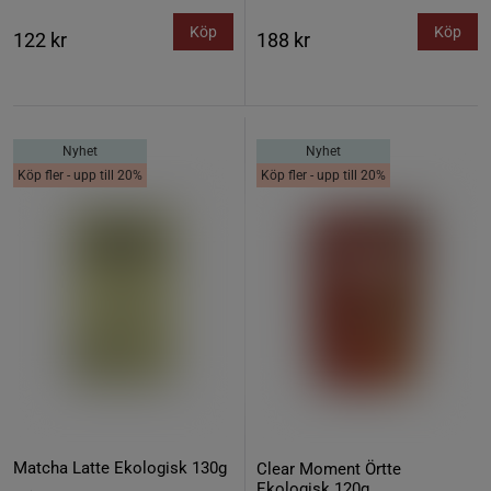
Köp
Köp
122 kr
188 kr
Nyhet
Nyhet
Köp fler - upp till 20%
Köp fler - upp till 20%
Matcha Latte Ekologisk 130g
Clear Moment Örtte
Ekologisk 120g