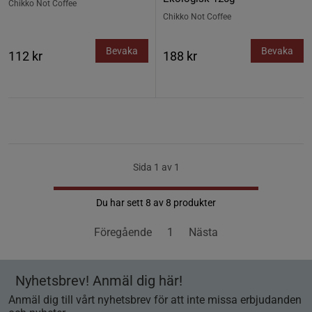
Chikko Not Coffee
Chikko Not Coffee
Bevaka
Bevaka
112 kr
188 kr
Sida 1 av 1
Du har sett 8 av 8 produkter
Föregående
1
Nästa
Nyhetsbrev! Anmäl dig här!
Anmäl dig till vårt nyhetsbrev för att inte missa erbjudanden