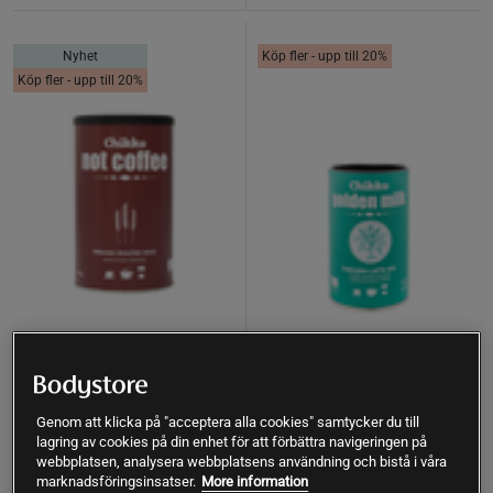
Nyhet
Köp fler - upp till 20%
Köp fler - upp till 20%
Kaffeersättning Instant Orzo
Lattemix Gurkmeja 110 g
Ekologisk 150g
Chikko Not Coffee
Genom att klicka på "acceptera alla cookies" samtycker du till
Chikko Not Coffee
lagring av cookies på din enhet för att förbättra navigeringen på
webbplatsen, analysera webbplatsens användning och bistå i våra
Köp
Köp
marknadsföringsinsatser.
More information
103 kr
119 kr