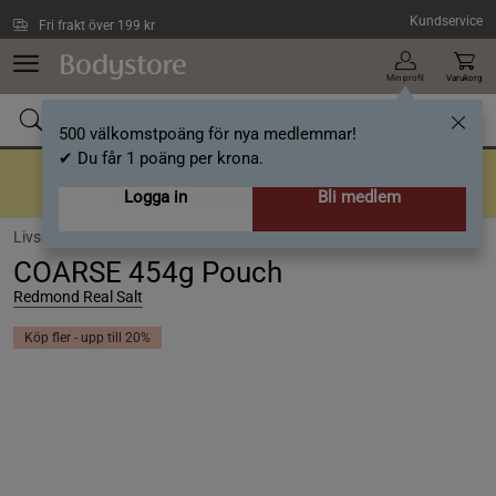
Hoppa till innehållet
Kundservice
Fri frakt över 199 kr
Min profil
Varukorg
500 välkomstpoäng för nya medlemmar!
✔ Du får 1 poäng per krona.
Tillbaka till rutiner
En bra rutin börjar här
- Upp till 40%
Logga in
Bli medlem
Livsmedel /
Matlagning /
Kryddor
COARSE 454g Pouch
Redmond Real Salt
Köp fler - upp till 20%