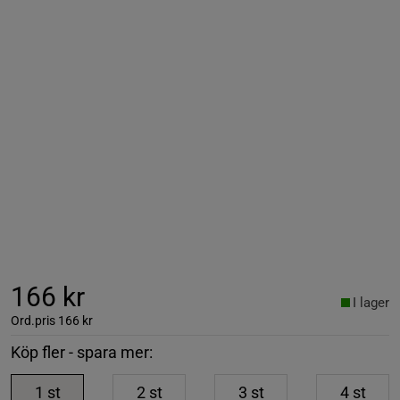
166 kr
I lager
Ord.pris
166 kr
Köp fler - spara mer:
1
st
2
st
3
st
4
st