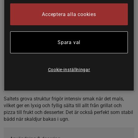
saltkristaller som ger en intensiv sälta och ren smak.
Acceptera alla cookies
Perfekt som kvarnsalt eller finishing‑salt.
Grova saltkristaller idealiska för kvarn
Oraffinerat havssalt med naturligt bevarade mineraler
Ger kraftfull sälta när kristallerna mals
Spara val
Passar både matlagning, grill och topping
Redmond Real Salt Coarse är ett naturligt havssalt från
uråldriga avlagringar, rikt på naturligt förekommande
Cookie-inställningar
mineraler. De större saltkristallerna gör det till ett utmärkt val
för matlagning där textur och smaksättning behöver
kontrolleras noggrant.
Saltets grova struktur frigör intensiv smak när det mals,
vilket ger en lyxig och fyllig sälta till allt från grillat och
pizza till frukt och desserter. Det är också perfekt som stabil
bädd när skaldjur bakas i ugn.