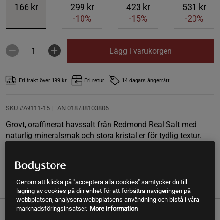
166 kr
299 kr
423 kr
531 kr
-10%
-15%
-20%
Lägg i varukorgen
Fri frakt över 199 kr
Fri retur
14 dagars ångerrätt
SKU #A9111-15
| EAN
018788103806
Grovt, oraffinerat havssalt från Redmond Real Salt med
naturlig mineralsmak och stora kristaller för tydlig textur.
Läs mer
Genom att klicka på "acceptera alla cookies" samtycker du till
Information
Recensioner
Näring & Ingredienser
lagring av cookies på din enhet för att förbättra navigeringen på
webbplatsen, analysera webbplatsens användning och bistå i våra
marknadsföringsinsatser.
More information
Real Salt Coarse består av stora, oförädlade