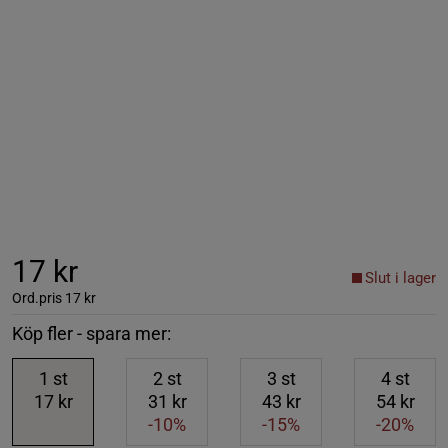
17 kr
Slut i lager
Ord.pris
17 kr
Köp fler - spara mer:
1
st
2
st
3
st
4
st
17 kr
31 kr
43 kr
54 kr
-10%
-15%
-20%