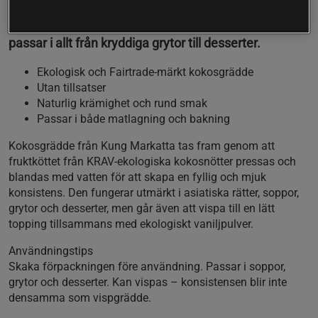
odlade kokosnötter pressas och blandas med vatten
för att få rätt konsistens. Den rika och lena grädden
passar i allt från kryddiga grytor till desserter.
Ekologisk och Fairtrade-märkt kokosgrädde
Utan tillsatser
Naturlig krämighet och rund smak
Passar i både matlagning och bakning
Kokosgrädde från Kung Markatta tas fram genom att
fruktköttet från KRAV-ekologiska kokosnötter pressas och
blandas med vatten för att skapa en fyllig och mjuk
konsistens. Den fungerar utmärkt i asiatiska rätter, soppor,
grytor och desserter, men går även att vispa till en lätt
topping tillsammans med ekologiskt vaniljpulver.
Användningstips
Skaka förpackningen före användning. Passar i soppor,
grytor och desserter. Kan vispas – konsistensen blir inte
densamma som vispgrädde.