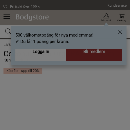
Hoppa till innehållet
Kundservice
Fri frakt över 199 kr
Min profil
Varukorg
500 välkomstpoäng för nya medlemmar!
✔ Du får 1 poäng per krona.
Livsmedel /
Matlagning
Logga in
Bli medlem
CoconuCream OrgKRAVFT 200ml
Kung Markatta
Köp fler - upp till 20%