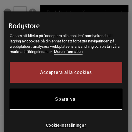
Produkt slut - notifiera mig via e-post
Varan är för tillfället slut i lager. Få en notifikation när
!
Genom att klicka på "acceptera alla cookies" samtycker du till
produkten åter finns i lager.
lagring av cookies på din enhet för att förbättra navigeringen på
webbplatsen, analysera webbplatsens användning och bistå i våra
marknadsföringsinsatser.
More information
SKU #A4788-18
| EAN
7391835923507
Kokosgrädde från Kung Markatta är en KRAV-ekologisk och
Fairtrade-märkt kokosgrädde utan tillsatser, med naturlig
Acceptera alla cookies
fyllighet och krämighet.
Läs mer
Spara val
Information
Recensioner
Näring & Ingredienser
Cookie-inställningar
Kokosgrädden framställs genom att ekologiskt