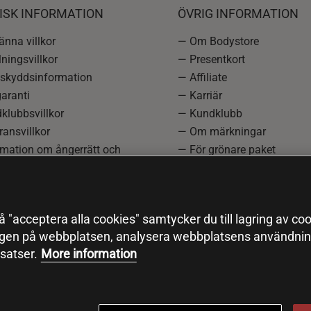
ISK INFORMATION
ÖVRIG INFORMATION
nna villkor
— Om Bodystore
ningsvillkor
— Presentkort
skyddsinformation
— Affiliate
aranti
— Karriär
klubbsvillkor
— Kundklubb
ansvillkor
— Om märkningar
rmation om ångerrätt och
— För grönare paket
ation
—
Redaktionell policy
einställningar
— Sitemap
— Black Friday
 "acceptera alla cookies" samtycker du till lagring av coo
ngen på webbplatsen, analysera webbplatsens användning
satser.
More information