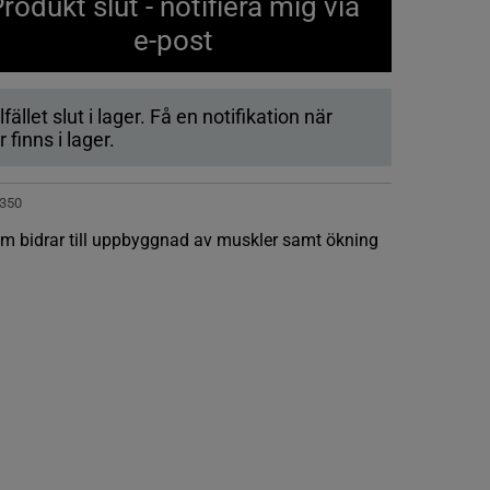
rodukt slut - notifiera mig via
e-post
lfället slut i lager. Få en notifikation när
 finns i lager.
350
om bidrar till uppbyggnad av muskler samt ökning