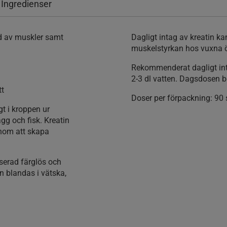
 Ingredienser
ad av muskler samt
Dagligt intag av kreatin ka
muskelstyrkan hos vuxna ö
Rekommenderat dagligt in
2-3 dl vatten. Dagsdosen b
tt
Doser per förpackning:
90 
t i kroppen ur
gg och fisk. Kreatin
enom att skapa
serad färglös och
an blandas i vätska,