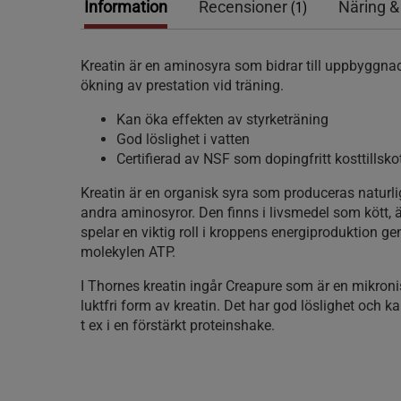
Information
Recensioner
Näring &
(1)
Kreatin är en aminosyra som bidrar till uppbyggn
ökning av prestation vid träning.
Kan öka effekten av styrketräning
God löslighet i vatten
Certifierad av NSF som dopingfritt kosttillsko
Kreatin är en organisk syra som produceras naturlig
andra aminosyror. Den finns i livsmedel som kött, ä
spelar en viktig roll i kroppens energiproduktion g
molekylen ATP.
I Thornes kreatin ingår Creapure som är en mikroni
luktfri form av kreatin. Det har god löslighet och k
t ex i en förstärkt proteinshake.