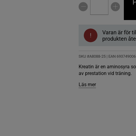
P
Varan är för til
!
produkten åter
SKU #A8088-25
| EAN
693749006
Kreatin är en aminosyra s
av prestation vid träning.
Läs mer