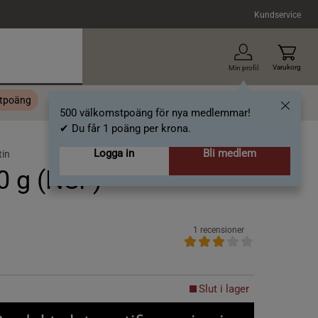
Kundservice
Varukorg
Min profil
stpoäng
Topplista
Alla varumärken
Nyheter
Artiklar
500 välkomstpoäng för nya medlemmar!
✔ Du får 1 poäng per krona.
Logga in
Bli medlem
tin
0 g (NSF)
1 recensioner
Slut i lager