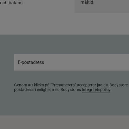
måltid.
 och balans.
Genom att klicka på "Prenumerera" accepterar jag att Bodystore 
postadress i enlighet med Bodystores
Integritetspolicy
.