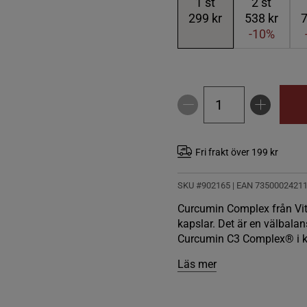
1
st
2
st
299 kr
538 kr
7
-10%
Fri frakt över 199 kr
SKU #902165
| EAN
7350002421
Curcumin Complex från Vita
kapslar. Det är en välbal
Curcumin C3 Complex® i ko
Läs mer