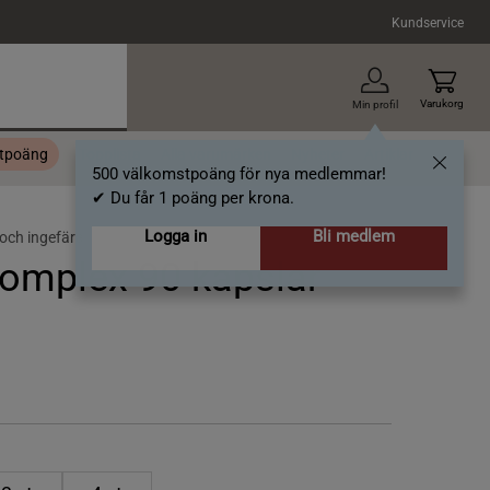
Kundservice
Varukorg
Min profil
stpoäng
Topplista
Alla varumärken
Nyheter
Artiklar
500 välkomstpoäng för nya medlemmar!
✔ Du får 1 poäng per krona.
Logga in
Bli medlem
och ingefära
omplex 90 kapslar