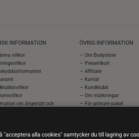
ISK INFORMATION
ÖVRIG INFORMATION
nna villkor
— Om Bodystore
ningsvillkor
— Presentkort
skyddsinformation
— Affiliate
aranti
— Karriär
klubbsvillkor
— Kundklubb
ansvillkor
— Om märkningar
rmation om ångerrätt och
— För grönare paket
ation
—
Redaktionell policy
einställningar
— Sitemap
— Black Friday
 "acceptera alla cookies" samtycker du till lagring av coo