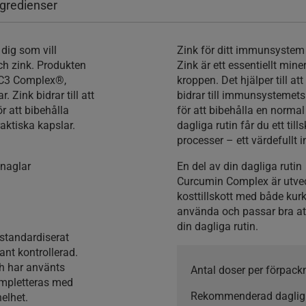
ngredienser
dig som vill
Zink för ditt immunsyste
ch zink. Produkten
Zink är ett essentiellt miner
n C3 Complex®,
kroppen. Det hjälper till a
 Zink bidrar till att
bidrar till immunsystemets
r att bibehålla
för att bibehålla en norma
aktiska kapslar.
dagliga rutin får du ett t
processer – ett värdefullt i
 naglar
En del av din dagliga rutin
Curcumin Complex är utvec
kosttillskott med både kur
använda och passar bra at
din dagliga rutin.
standardiserat
nt kontrollerad.
ch har använts
Antal doser per förpack
ompletteras med
Rekommenderad daglig 
elhet.