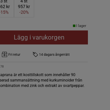
3
st
4
st
62 kr
957 kr
-15%
-20%
I lager
Lägg i varukorgen
Fri retur
14 dagars ångerrätt
178
prana är ett kosttillskott som innehåller 90
anserad sammansättning med kurkuminoider från
mbination med zink och extrakt av svartpeppar.