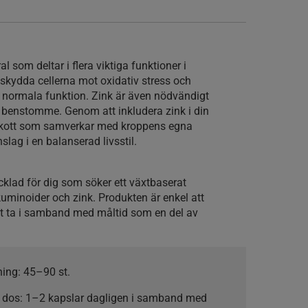
m
al som deltar i flera viktiga funktioner i
tt skydda cellerna mot oxidativ stress och
 normala funktion. Zink är även nödvändigt
l benstomme. Genom att inkludera zink i din
illskott som samverkar med kroppens egna
nslag i en balanserad livsstil.
klad för dig som söker ett växtbaserat
kuminoider och zink. Produkten är enkel att
t ta i samband med måltid som en del av
ning: 45–90 st.
dos: 1–2 kapslar dagligen i samband med