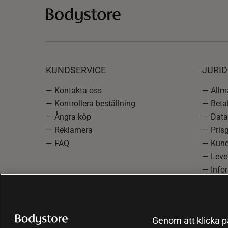
KUNDSERVICE
JURID
— Kontakta oss
— Allmä
— Kontrollera beställning
— Betal
— Ångra köp
— Data
— Reklamera
— Prisg
— FAQ
— Kund
— Lever
— Info
reklam
— Cooki
Genom att klicka på