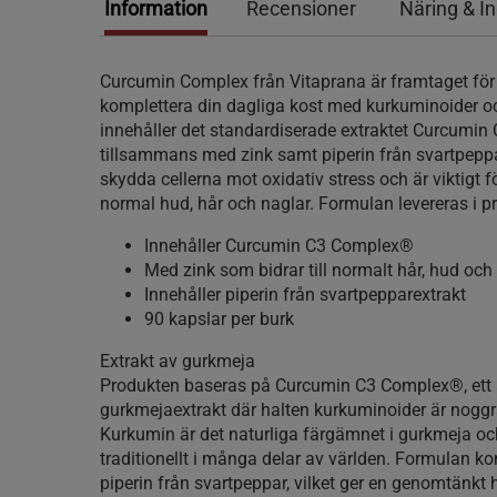
Information
Recensioner
Näring & I
Curcumin Complex från Vitaprana är framtaget för 
komplettera din dagliga kost med kurkuminoider o
innehåller det standardiserade extraktet Curcumi
tillsammans med zink samt piperin från svartpeppar.
skydda cellerna mot oxidativ stress och är viktigt fö
normal hud, hår och naglar. Formulan levereras i pr
Innehåller Curcumin C3 Complex®
Med zink som bidrar till normalt hår, hud och
Innehåller piperin från svartpepparextrakt
90 kapslar per burk
Extrakt av gurkmeja
Produkten baseras på Curcumin C3 Complex®, ett 
gurkmejaextrakt där halten kurkuminoider är noggra
Kurkumin är det naturliga färgämnet i gurkmeja o
traditionellt i många delar av världen. Formulan k
piperin från svartpeppar, vilket ger en genomtänkt h