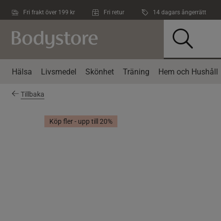
Hoppa till innehållet
Fri frakt över 199 kr
Fri retur
14 dagars ångerrätt
Hälsa
Livsmedel
Skönhet
Träning
Hem och Hushåll
Tillbaka
Köp fler - upp till 20%