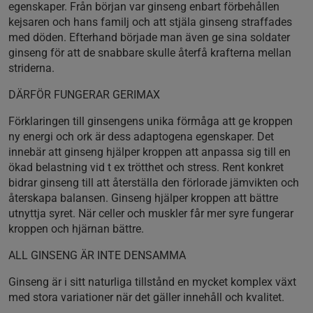
egenskaper. Från början var ginseng enbart förbehållen
kejsaren och hans familj och att stjäla ginseng straffades
med döden. Efterhand började man även ge sina soldater
ginseng för att de snabbare skulle återfå krafterna mellan
striderna.
DÄRFÖR FUNGERAR GERIMAX
Förklaringen till ginsengens unika förmåga att ge kroppen
ny energi och ork är dess adaptogena egenskaper. Det
innebär att ginseng hjälper kroppen att anpassa sig till en
ökad belastning vid t ex trötthet och stress. Rent konkret
bidrar ginseng till att återställa den förlorade jämvikten och
återskapa balansen. Ginseng hjälper kroppen att bättre
utnyttja syret. När celler och muskler får mer syre fungerar
kroppen och hjärnan bättre.
ALL GINSENG ÄR INTE DENSAMMA
Ginseng är i sitt naturliga tillstånd en mycket komplex växt
med stora variationer när det gäller innehåll och kvalitet.