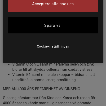
Acceptera alla cookies
Gerimax Daglig Energi är speciellt utvecklad för att ge
naturlig energi för ett aktivt liv. Produkten innehåller
ginseng, vilket ger energi vid låga energinivåer och trötthet
Spara val
samt stöttar mental och fysisk prestation.
Ginseng – bidrar till normal mental och fysisk
prestationsförmåga samt immunsystemets normala
Cookie-inställningar
funktion
Vitamin B2, B6, B12, folsyra och pantotensyra – bidrar
till att minska trötthet och utmattning
Vitamin C och E samt mineralerna selen och zink –
bidrar till att skydda cellerna från oxidativ stress
Vitamin B1 samt mineralen koppar – bidrar till att
upprätthålla normal energiomsättning
MER ÄN 4000 ÅRS ERFARENHET AV GINSENG
Ginseng härstammar från Kina och Korea och redan för
4000 år sedan kände man till ginsengens välgörande