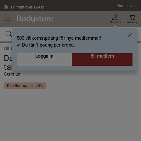
Hoppa till innehållet
Kundservice
Fri frakt över 199 kr
Min profil
Varukorg
500 välkomstpoäng för nya medlemmar!
✔ Du får 1 poäng per krona.
Hälsa /
Superfood /
Ginseng
Logga in
Bli medlem
Daglig Energi Med Ginseng 90
tabletter
Gerimax
Köp fler - upp till 20%