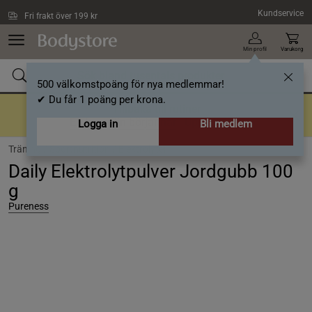
Hoppa till innehållet
Kundservice
Fri frakt över 199 kr
Min profil
Varukorg
500 välkomstpoäng för nya medlemmar!
✔ Du får 1 poäng per krona.
Tillbaka till rutiner
En bra rutin börjar här
- Upp till 40%
Logga in
Bli medlem
Träning /
Sportnutrition /
Elektrolyter
Daily Elektrolytpulver Jordgubb 100
g
Pureness