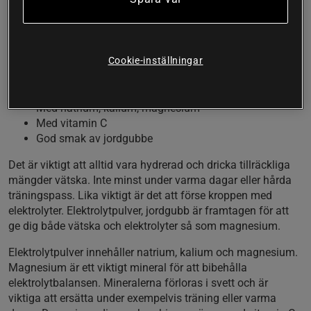
vitamin C. En elektrolytblandning som blandas i
vätska och som med fördel dricks under svettiga
träningspass men som även kan användas vid andra
Cookie-inställningar
tillfällen då man förlorar stora mängder vätska.
Elektrolytblandning
Med natrium, kalium, magnesium
Med vitamin C
God smak av jordgubbe
Det är viktigt att alltid vara hydrerad och dricka tillräckliga
mängder vätska. Inte minst under varma dagar eller hårda
träningspass. Lika viktigt är det att förse kroppen med
elektrolyter. Elektrolytpulver, jordgubb är framtagen för att
ge dig både vätska och elektrolyter så som magnesium.
Elektrolytpulver innehåller natrium, kalium och magnesium.
Magnesium är ett viktigt mineral för att bibehålla
elektrolytbalansen. Mineralerna förloras i svett och är
viktiga att ersätta under exempelvis träning eller varma