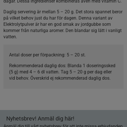
dagar. Dessa ingredienser kombineras även med vitamin C.
Daglig servering är mellan 5 – 20 g. Det stora spannet beror
på vilket behov just du har för dagen. Denna variant av
Elektrolytpulver är har en god smak av jordgubbe som
kommer från naturliga aromer. Den blandar sig lätt i vanligt
vatten.
Antal doser per förpackning
: 5 – 20 st.
Rekommenderad daglig dos
: Blanda 1 doseringssked
(5 g) med 4 – 6 dl vatten. Tag 5 – 20 g per dag eller
vid behov. Överskrid ej rekommenderad daglig dos.
Nyhetsbrev! Anmäl dig här!
Anmäl dig till vårt nyhetsbrev för att inte missa erbjudanden