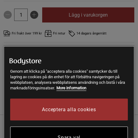
Lägg i varukorgen
Fri frakt över 199 kr
Fri retur
14 dagars ångerrätt
SKU #A1621-05
| EAN
7350116312089
Elektrolytpulver, 100 g, Jordgubb är ett kosttillskott från
Pureness. Elektrolyter som blandas i vatten. Med god smak
Genom att klicka på "acceptera alla cookies" samtycker du till
av jordgubbe.
lagring av cookies på din enhet för att förbättra navigeringen på
webbplatsen, analysera webbplatsens användning och bistå i våra
Läs mer
marknadsföringsinsatser.
More information
(1)
Information
Recensioner
Näring & Ingredienser
Acceptera alla cookies
Elektrolytpulver är en okomplicerad blandning av
kalium, natrium och magnesium tillsammans med
Spara val