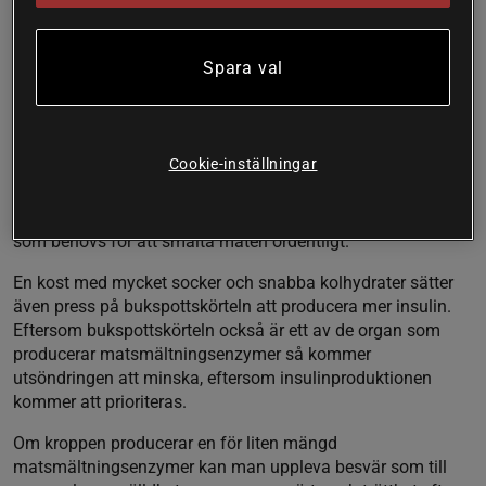
Bist på matsmältningsenzymer
Det finns många faktorer som påverkar kroppens
Spara val
produktion av matsmältningsenzymer. Med åldern blir
kroppens förmåga att tillverka enzymer sämre. Dålig
produktion kan också bero på magbesvär, stress eller
ärftlighet. Vissa mediciner kan även hämma produktionen.
Cookie-inställningar
En annan vanlig orsak är en dålig kosthållning. Om maten
är fattig på matenzymer och näring får inte
matsmältningsenzymerna och mag-tarmsystemet den hjälp
som behövs för att smälta maten ordentligt.
En kost med mycket socker och snabba kolhydrater sätter
även press på bukspottskörteln att producera mer insulin.
Eftersom bukspottskörteln också är ett av de organ som
producerar matsmältningsenzymer så kommer
utsöndringen att minska, eftersom insulinproduktionen
kommer att prioriteras.
Om kroppen producerar en för liten mängd
matsmältningsenzymer kan man uppleva besvär som till