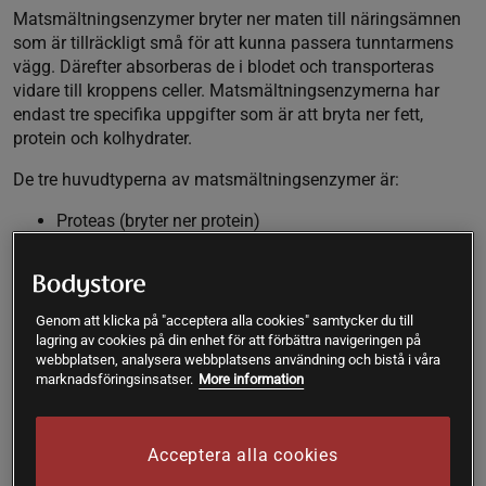
Matsmältningsenzymer bryter ner maten till näringsämnen
som är tillräckligt små för att kunna passera tunntarmens
vägg. Därefter absorberas de i blodet och transporteras
vidare till kroppens celler. Matsmältningsenzymerna har
endast tre specifika uppgifter som är att bryta ner fett,
protein och kolhydrater.
De tre huvudtyperna av matsmältningsenzymer är:
Proteas (bryter ner protein)
Amylas (bryter ner kolhydrater)
Lipas (bryter ner fett)
Det finns även en rad andra enzymer som till exempel laktas
Genom att klicka på "acceptera alla cookies" samtycker du till
som bryter ner mjölkproteinet laktos och fytas som bryter
lagring av cookies på din enhet för att förbättra navigeringen på
ner syror i säd,
nötter
, frön, frukt och grönsaker. Förutom
webbplatsen, analysera webbplatsens användning och bistå i våra
marknadsföringsinsatser.
More information
enzymer behöver vi även galla och vår sura magsyra för att
matsmältningen ska fungera bra. Matsmältningsenzymerna
stödjer även tarmfloran och hjälper till att oskadliggör elaka
bakterier och parasiter som vi kan få i oss via maten.
Acceptera alla cookies