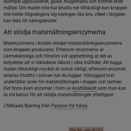
exempel uppsvälldhet, gaser, magsmärta och trötthet efter
måltid. Om maten inte har brutits ner tillräckligt kan kroppen
inte heller tillgodogöra sig näringen lika bra, vilket i längden
kan leda till näringsbrister.
Att stödja matsmältningsenzymerna
Matenzymerna i kosten stödjer matsmältningsenzymerna
som kroppen producerar. Eftersom enzymerna är
värmekänsliga och förstörs vid upphettning är det av
betydelse att vi inkluderar råkost i våra måltider. Att tugga
maten tillräckligt mycket är också viktigt, eftersom enzymet
amylas frisätts i saliven när du tuggar. Vältuggad mat
underlättar även för matsmältningen i magen och tarmen.
Det finns även enzymer i form av
kosttillskott
som man kan
ta vid behov för att stödja matsmältningen ytterligare.
//Mikaela Bjerring från
Passion för hälsa
Köp fler - upp till 20%