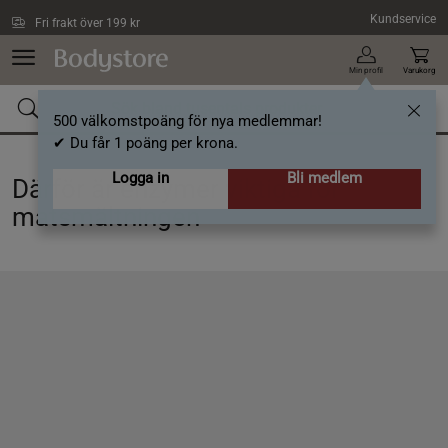
Hoppa till innehållet
Kundservice
Fri frakt över 199 kr
Min profil
Varukorg
500 välkomstpoäng för nya medlemmar!
✔ Du får 1 poäng per krona.
Logga in
Bli medlem
Därför är enzymer viktiga för
matsmältningen