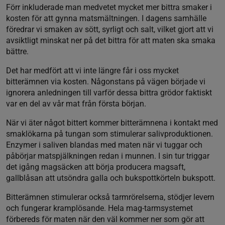
Förr inkluderade man medvetet mycket mer bittra smaker i
kosten för att gynna matsmältningen. I dagens samhälle
föredrar vi smaken av sött, syrligt och salt, vilket gjort att vi
avsiktligt minskat ner på det bittra för att maten ska smaka
bättre.
Det har medfört att vi inte längre får i oss mycket
bitterämnen via kosten. Någonstans på vägen började vi
ignorera anledningen till varför dessa bittra grödor faktiskt
var en del av vår mat från första början.
När vi äter något bittert kommer bitterämnena i kontakt med
smaklökarna på tungan som stimulerar salivproduktionen.
Enzymer i saliven blandas med maten när vi tuggar och
påbörjar matspjälkningen redan i munnen. I sin tur triggar
det igång magsäcken att börja producera magsaft,
gallblåsan att utsöndra galla och bukspottkörteln bukspott.
Bitterämnen stimulerar också tarmrörelserna, stödjer levern
och fungerar kramplösande. Hela mag-tarmsystemet
förbereds för maten när den väl kommer ner som gör att