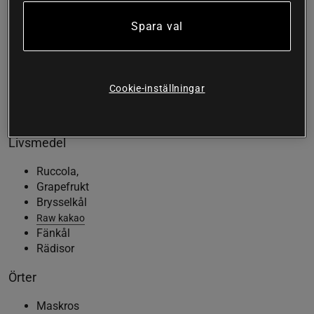
För den som har konstanta problem med mag-tarmsystemet
Spara val
så kan man göra en lite mer intensiv kur med
Svenskdroppar eller te med bitterörter. Ta då dropparna eller
en kopp örtte två till tre gånger om dagen i två veckor. Gör
sen ett uppehåll under en vecka följt av en ny kur på två
Cookie-inställningar
veckor.
Exempel på bittra livsmedel och örter
Livsmedel
Ruccola,
Grapefrukt
Brysselkål
Raw kakao
Fänkål
Rädisor
Örter
Maskros