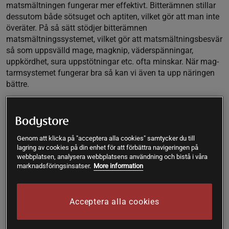
matsmältningen fungerar mer effektivt. Bitterämnen stillar
dessutom både sötsuget och aptiten, vilket gör att man inte
överäter. På så sätt stödjer bitterämnen
matsmältningssystemet, vilket gör att matsmältningsbesvär
så som uppsvälld mage, magknip, väderspänningar,
uppkördhet, sura uppstötningar etc. ofta minskar. När mag-
tarmsystemet fungerar bra så kan vi även ta upp näringen
bättre.
Att inkludera bitterämnen i kosten
Förutom att inkludera mer bittra smaker när man lagar mat
så kan man inta en örttinktur av bitterdroppar som
Genom att klicka på "acceptera alla cookies" samtycker du till
Svenskdroppar eller dricka te på bittra örter vid behov när
lagring av cookies på din enhet för att förbättra navigeringen på
magen och matsmältningen inte är i balans. För att göra te
webbplatsen, analysera webbplatsens användning och bistå i våra
marknadsföringsinsatser.
More information
kan du välja något eller några från de örter som är listade
nedan. Bitterämnenas optimala effekt på matsmältningen
kommer cirka 30 minuter efter intag. Det bästa är därför att
Acceptera alla cookies
inta bitterdroppar en halvtimme före måltid. Vid väldigt
känslig mage kan man istället inta bitterdroppar eller en
kopp örtte efter maten.