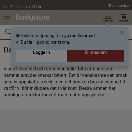
Hoppa till innehållet
Kundservice
Fri frakt över 199 kr
Min profil
Varukorg
500 välkomstpoäng för nya medlemmar!
✔ Du får 1 poäng per krona.
Därför bör vi äta mer bittert
Logga in
Bli medlem
Vissa livsmedel och örter innehåller bitterämnen som
namnet antyder smakar bittert. Det är kanske inte den smak
som vi uppskattar mest, men det finns en bra anledning till
varför vi bör inkludera det i vår kost. Dessa ämnen har
nämligen fördelar för vårt matsmältningssystem.