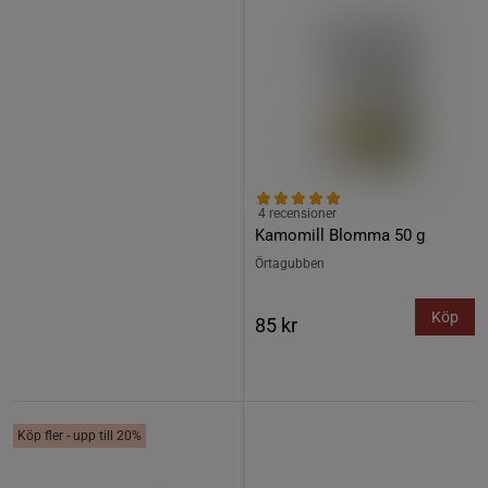
4 recensioner
Kamomill Blomma 50 g
Örtagubben
Köp
85 kr
Köp fler - upp till 20%