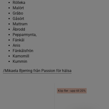
Rölleka
Malört
Gråbo
Gåsört
Mattram
Åbrodd
Pepparmynta,
Fänkål
Anis
Fänkålsfrön
Kamomill
Kummin
/Mikaela Bjerring från Passion för hälsa
Köp fler - upp till 20%