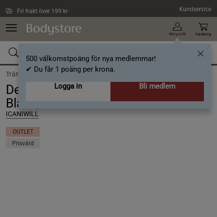
Hoppa till innehållet
Kundservice
Fri frakt över 199 kr
Min profil
Varukorg
500 välkomstpoäng för nya medlemmar!
✔ Du får 1 poäng per krona.
Träning /
Träningskläder dam /
Sport-BH
Logga in
Bli medlem
Define Seamless Halter Sports Bra,
Black, L
ICANIWILL
OUTLET
Prisvärd