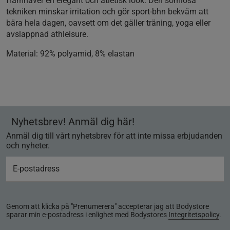
framhäver en elegant och atletisk look. Den sömlösa
tekniken minskar irritation och gör sport-bhn bekväm att
bära hela dagen, oavsett om det gäller träning, yoga eller
avslappnad athleisure.
Material:
92% polyamid, 8% elastan
Nyhetsbrev! Anmäl dig här!
Anmäl dig till vårt nyhetsbrev för att inte missa erbjudanden
och nyheter.
Genom att klicka på "Prenumerera" accepterar jag att Bodystore
sparar min e-postadress i enlighet med Bodystores
Integritetspolicy
.