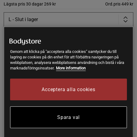
Lägsta pris 30 dagar
269 kr
Ord.pris
449 kr
L
- Slut i lager
Produkt slut - notifiera mig via e-post
Genom att klicka på "acceptera alla cookies" samtycker du till
lagring av cookies på din enhet för att förbättra navigeringen på
Varan är för tillfället slut i lager. Få en notifikation när
webbplatsen, analysera webbplatsens användning och bistå i våra
!
produkten åter finns i lager.
marknadsföringsinsatser.
More information
SKU #13925-001R | EAN
7340145534385
Acceptera alla cookies
En sömlös sport-bh med halterneckdesign som kombinerar
stöd, stil och total rörelsefrihet.
Läs mer
Spara val
Information
Recensioner