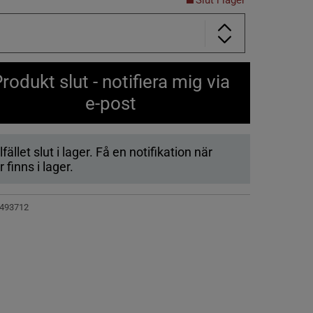
Slut i lager
rodukt slut - notifiera mig via
e-post
lfället slut i lager. Få en notifikation när
 finns i lager.
493712