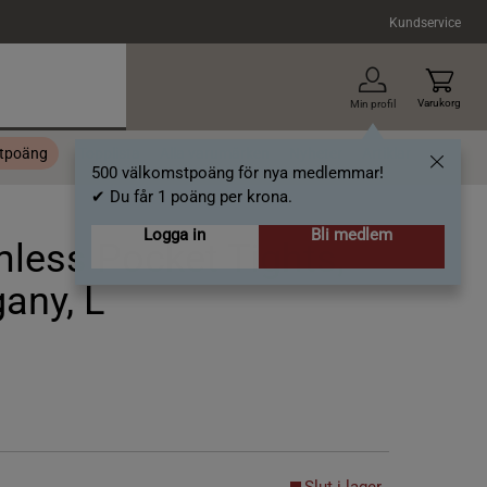
Kundservice
Varukorg
Min profil
stpoäng
Topplista
Alla varumärken
Nyheter
Artiklar
500 välkomstpoäng för nya medlemmar!
✔ Du får 1 poäng per krona.
Logga in
Bli medlem
less Pocket Tights,
any, L