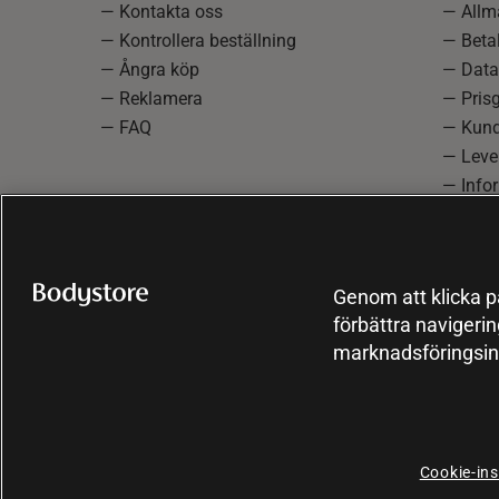
— Kontakta oss
— Allmä
— Kontrollera beställning
— Betal
— Ångra köp
— Data
— Reklamera
— Prisg
— FAQ
— Kund
— Lever
— Info
reklam
— Cooki
Genom att klicka på
förbättra navigeri
marknadsföringsin
Cookie-ins