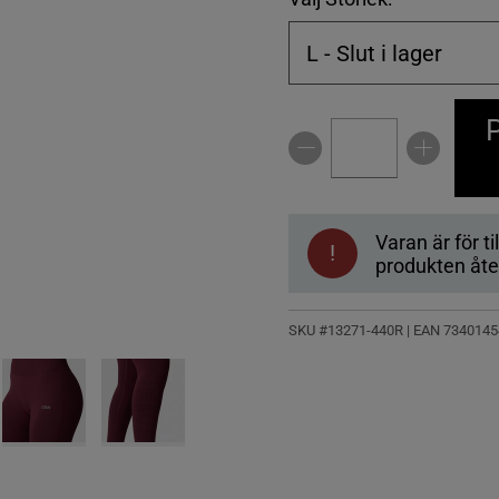
L
- Slut i lager
P
Varan är för til
!
produkten åter
SKU #13271-440R | EAN
7340145