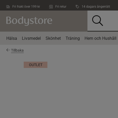
Hoppa till innehållet
Fri frakt över 199 kr
Fri retur
14 dagars ångerrätt
Hälsa
Livsmedel
Skönhet
Träning
Hem och Hushåll
Tillbaka
OUTLET