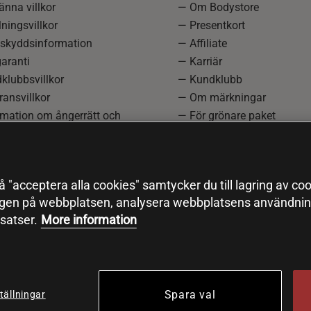
nna villkor
— Om Bodystore
ningsvillkor
— Presentkort
skyddsinformation
— Affiliate
aranti
— Karriär
klubbsvillkor
— Kundklubb
ansvillkor
— Om märkningar
rmation om ångerrätt och
— För grönare paket
ation
—
Redaktionell policy
einställningar
— Sitemap
— Black Friday
 "acceptera alla cookies" samtycker du till lagring av coo
ngen på webbplatsen, analysera webbplatsens användning
satser.
More information
Spara val
tällningar