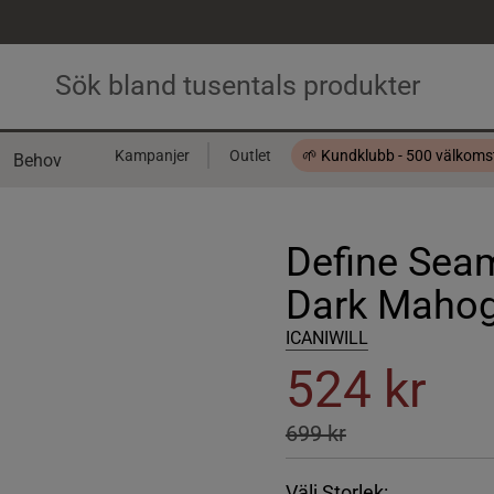
Kampanjer
Outlet
🌱 Kundklubb - 500 välkom
Behov
Presentkort
Define Seam
Dark Mahog
ICANIWILL
524 kr
699 kr
Välj Storlek: