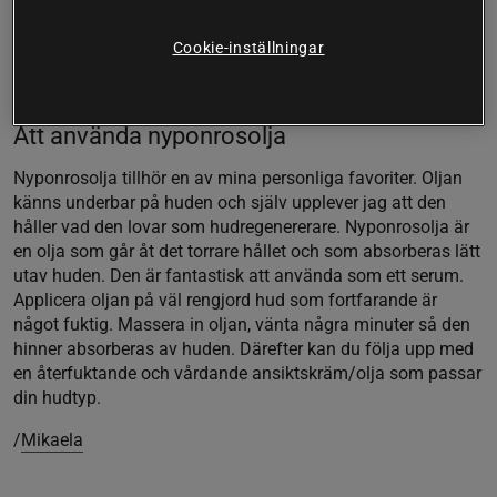
utseende. Ytterligare en klinisk studie som utfördes 2016 (5)
visar att nyponrosolja ökar fukten och elasticiteten i huden
Cookie-inställningar
och kan reducera fina linjer och rynkor. Maximal effekts
sågs efter 2-3 månaders användning.
Att använda nyponrosolja
Nyponrosolja tillhör en av mina personliga favoriter. Oljan
känns underbar på huden och själv upplever jag att den
håller vad den lovar som hudregenererare. Nyponrosolja är
en olja som går åt det torrare hållet och som absorberas lätt
utav huden. Den är fantastisk att använda som ett serum.
Applicera oljan på väl rengjord hud som fortfarande är
något fuktig. Massera in oljan, vänta några minuter så den
hinner absorberas av huden. Därefter kan du följa upp med
en återfuktande och vårdande ansiktskräm/olja som passar
din hudtyp.
/
Mikaela