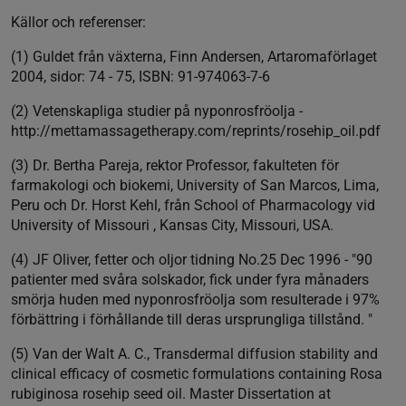
Källor och referenser:
(1) Guldet från växterna, Finn Andersen, Artaromaförlaget
2004, sidor: 74 - 75, ISBN: 91-974063-7-6
(2) Vetenskapliga studier på nyponrosfröolja -
http://mettamassagetherapy.com/reprints/rosehip_oil.pdf
(3) Dr. Bertha Pareja, rektor Professor, fakulteten för
farmakologi och biokemi, University of San Marcos, Lima,
Peru och Dr. Horst Kehl, från School of Pharmacology vid
University of Missouri , Kansas City, Missouri, USA.
(4) JF Oliver, fetter och oljor tidning No.25 Dec 1996 - "90
patienter med svåra solskador, fick under fyra månaders
smörja huden med nyponrosfröolja som resulterade i 97%
förbättring i förhållande till deras ursprungliga tillstånd. "
(5) Van der Walt A. C., Transdermal diffusion stability and
clinical efficacy of cosmetic formulations containing Rosa
rubiginosa rosehip seed oil. Master Dissertation at