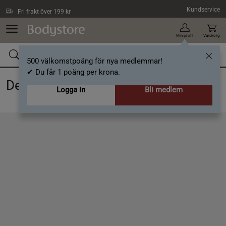
Hoppa till innehållet
Kundservice
Fri frakt över 199 kr
Min profil
Varukorg
500 välkomstpoäng för nya medlemmar!
✔ Du får 1 poäng per krona.
Den hyllade nyponrosoljan
Logga in
Bli medlem