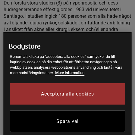
Den första stora studien (3) på nyponrosolja och dess
hudregenererande effekt gjordes 1983 vid universitetet i
Santiago. I studien ingick 180 personer som alla hade något
av följande: djupa rynkor, solskador, omfattande ärrbildning
i ansiktet från akne eller kirurgi, eksem och/eller andra
hudproblem. Studien pågick under två år där patienterna
dagligen fick applicera nyponrosolja på sin hud. Resultaten
var mycket positiva och visade att kontinuerlig användning
av nyponrosolja effektivt reducerade ärr, rynkor, solskador
Genom att klicka på "acceptera alla cookies" samtycker du till
och återställde hudens naturliga färg och ton.
lagring av cookies på din enhet för att förbättra navigeringen på
webbplatsen, analysera webbplatsens användning och bistå i våra
marknadsföringsinsatser.
More information
En annan omfattande studie genomfördes vid University of
San Marcos i Peru 1988 (4). Deltagarna i studien var
kvinnor i åldern 25-35 år som hade för vana att tillbringa ca
3 månader i solen varje år och därmed hade omfattande
Acceptera alla cookies
solskador och förtidigt åldrande av sin hud i form av
solfläckar, rynkor och andra skador från överexponering av
sol. Kvinnorna fick dagligen applicera nyponrosolja på
huden. Efter fyra månaders regelbunden användning av
Spara val
nyponrosolja hade deras rynkor och hudfläckarna nästan
försvunnit. Huden hade fått ett fräschare och friskare