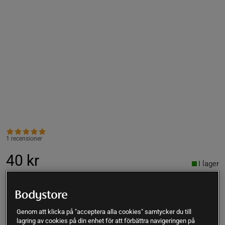
1 recensioner
40 kr
I lager
Lägsta pris 30 dagar
40 kr
Ord.pris
50 kr
Lägg i varukorgen
Genom att klicka på "acceptera alla cookies" samtycker du till
lagring av cookies på din enhet för att förbättra navigeringen på