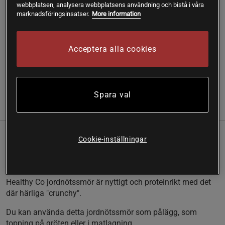
webbplatsen, analysera webbplatsens användning och bistå i våra
Fri frakt över 199 kr
Fri retur
14 dagars ångerrätt
marknadsföringsinsatser.
More information
SKU #9782-055
| EAN
7350021421869
Acceptera alla cookies
Välsmakande och proteinrikt jordnötssmör från Healthy Co.
Läs mer
Spara val
(1)
Information
Recensioner
Näring & Ingredienser
Cookie-inställningar
Proteinrik
Välsmakande
Hälsosamma fetter
Healthy Co jordnötssmör är nyttigt och proteinrikt med det
där härliga "crunchy".
Du kan använda detta jordnötssmör som pålägg, som
topping på gröten eller i matlagning.