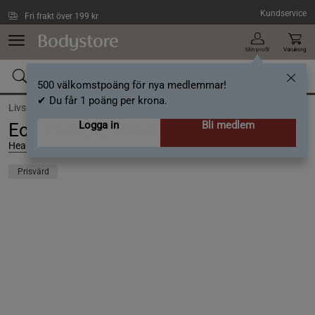
Hoppa till innehållet
Kundservice
Fri frakt över 199 kr
Min profil
Varukorg
500 välkomstpoäng för nya medlemmar!
✔ Du får 1 poäng per krona.
Livsmedel /
Matlagning
Logga in
Bli medlem
Eco Crunchy Peanut Butter, 350 g
Healthyco
Prisvärd