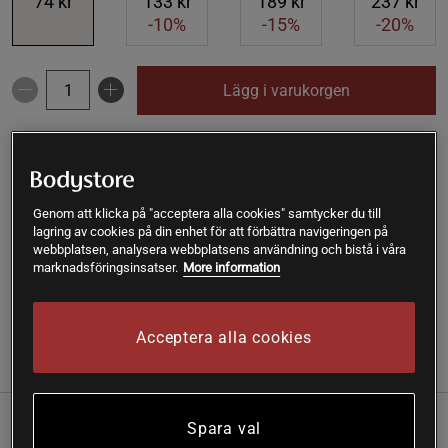
74 kr
133 kr
189 kr
237 kr
-10%
-15%
-20%
Lägg i varukorgen
Fri frakt över 199 kr
Fri retur
14 dagars ångerrätt
SKU #A90001-59
| EAN
7340135200863
Genom att klicka på "acceptera alla cookies" samtycker du till
lagring av cookies på din enhet för att förbättra navigeringen på
Ekologiskt ingefärapulver från Rawpowder. Används till
webbplatsen, analysera webbplatsens användning och bistå i våra
matlagning, bakning, te och mer. En god och kryddstark rot.
marknadsföringsinsatser.
More information
Läs mer
Acceptera alla cookies
(5)
Information
Recensioner
Näring & Ingredienser
Spara val
Ingefära har sedan urminnes tider använts som krydda och