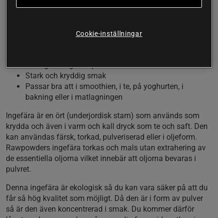
smaksättare i allehanda mat. Med sin karakteristiska starka
smak så ingår ingefära i ett stort antal asiatiska maträtter.
Denna rot hör hemma i allas kök då den kan inte bara ger
Cookie-inställningar
extra stuns i mat utan även i smoothies, yoghurt och
efterrätter.
Ekologiskt ingefärapulver
Stark och kryddig smak
Passar bra att i smoothien, i te, på yoghurten, i
bakning eller i matlagningen
Ingefära är en ört (underjordisk stam) som används som
krydda och även i varm och kall dryck som te och saft. Den
kan användas färsk, torkad, pulveriserad eller i oljeform.
Rawpowders ingefära torkas och mals utan extrahering av
de essentiella oljorna vilket innebär att oljorna bevaras i
pulvret.
Denna ingefära är ekologisk så du kan vara säker på att du
får så hög kvalitet som möjligt. Då den är i form av pulver
så är den även koncentrerad i smak. Du kommer därför