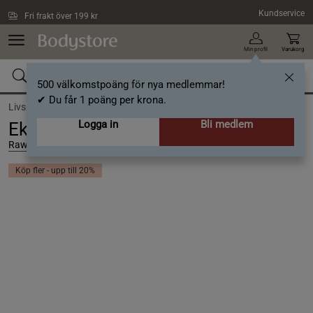
Hoppa till innehållet
Kundservice
Fri frakt över 199 kr
Min profil
Varukorg
500 välkomstpoäng för nya medlemmar!
✔ Du får 1 poäng per krona.
Livsmedel /
Matlagning
Logga in
Bli medlem
Ekologiskt Ingefärspulver 125 g
Rawpowder
Köp fler - upp till 20%