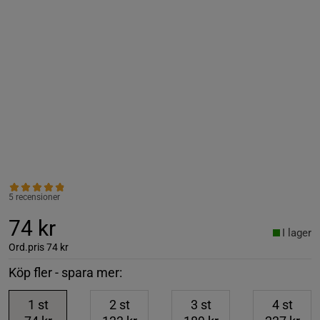
5 recensioner
74 kr
I lager
Ord.pris
74 kr
Köp fler - spara mer:
1
st
2
st
3
st
4
st