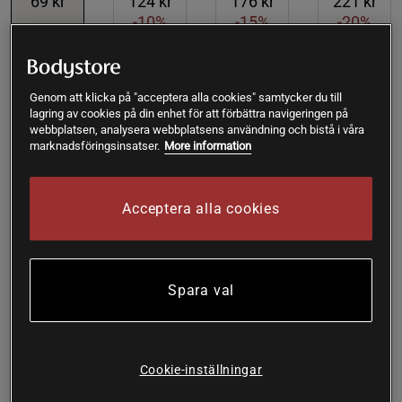
69 kr
124 kr
176 kr
221 kr
-10%
-15%
-20%
Lägg i varukorgen
Genom att klicka på "acceptera alla cookies" samtycker du till
lagring av cookies på din enhet för att förbättra navigeringen på
webbplatsen, analysera webbplatsens användning och bistå i våra
Fri frakt över 199 kr
Fri retur
14 dagars ångerrätt
marknadsföringsinsatser.
More information
Mia
Framröstad topprecension
Acceptera alla cookies
Smaklös! Torr o trist o smakar inte som ceylonkanel brukar 
smaka. Har inte den där goda sötman.
Spara val
SKU #A90001-62
| EAN
7340135201419
Kanel Ceylon från Rawpowder är ett äkta ekologiskt
kanelpulver av högsta kvalitet från Sri Lanka.
Cookie-inställningar
Läs mer