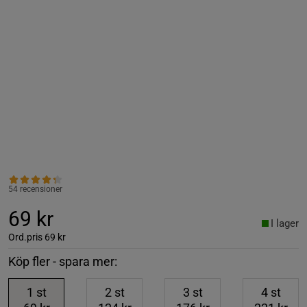
54 recensioner
69 kr
I lager
Ord.pris
69 kr
Köp fler - spara mer:
1
st
2
st
3
st
4
st