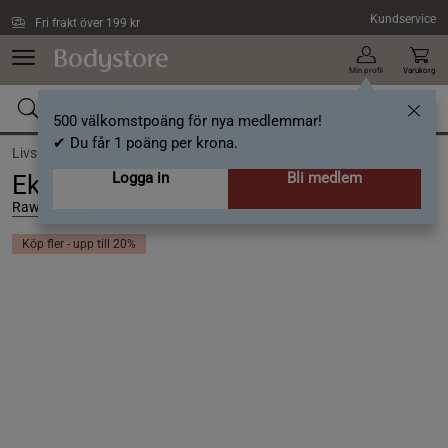
Hoppa till innehållet
Kundservice
Fri frakt över 199 kr
Min profil
Varukorg
500 välkomstpoäng för nya medlemmar!
✔ Du får 1 poäng per krona.
Livsmedel /
Matlagning /
Kryddor
Logga in
Bli medlem
Ekologiskt Kanelpulver 125 g
Rawpowder
Köp fler - upp till 20%