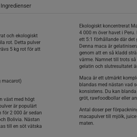
 Ingredienser
Ekologiskt koncentrerat Ma
4 000 m över havet i Peru. E
rat och ekologiskt
ett 5:1 förhållande där det 
la rot. Detta pulver
Denna maca är gelatinisera
rävs 5 kg rot för att
genom att en så kladd str
värme. Namnet till trots så
gelatin och slutresultatet
Maca är ett utmärkt komple
kg macarot)
blandas med nästan vad so
konsistens. Du kan blanda u
gröt, rawfoodbollar eller a
en växt med högt
ulver är populärt
Antal doser per förpackn
an för 2 000 år sedan
macapulver till mjölk, juice
och Bolivia. Nästan
maten.
as till en söt vätska