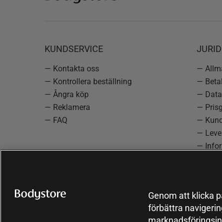
KUNDSERVICE
JURID
— Kontakta oss
— Allmä
— Kontrollera beställning
— Betal
— Ångra köp
— Data
— Reklamera
— Prisg
— FAQ
— Kund
— Lever
— Info
reklam
— Cooki
Genom att klicka på
förbättra navigeri
marknadsföringsin