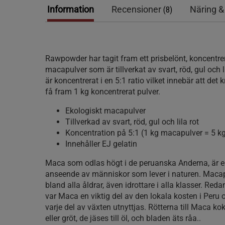
Information
Recensioner
Näring &
(8)
Rawpowder har tagit fram ett prisbelönt, koncentre
macapulver som är tillverkat av svart, röd, gul och li
är koncentrerat i en 5:1 ratio vilket innebär att det k
få fram 1 kg koncentrerat pulver.
Ekologiskt macapulver
Tillverkad av svart, röd, gul och lila rot
Koncentration på 5:1 (1 kg macapulver = 5 
Innehåller EJ gelatin
Maca som odlas högt i de peruanska Anderna, är 
anseende av människor som lever i naturen. Macap
bland alla åldrar, även idrottare i alla klasser. Red
var Maca en viktig del av den lokala kosten i Peru 
varje del av växten utnyttjas. Rötterna till Maca kok
eller gröt, de jäses till öl, och bladen äts råa..