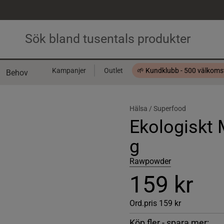
Kampanjer
Outlet
🌱 Kundklubb - 500 välkom
Behov
Presentkort
Hälsa /
Superfood
Ekologiskt
g
Rawpowder
159 kr
Ord.pris
159 kr
Köp fler - spara mer: