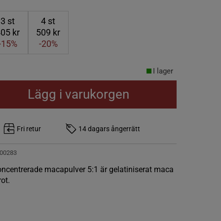
3
st
4
st
05 kr
509 kr
-15%
-20%
I lager
Lägg i varukorgen
Fri retur
14 dagars ångerrätt
00283
centrerade macapulver 5:1 är gelatiniserat maca
rot.