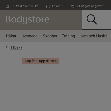
Hoppa till innehållet
Fri frakt över 199 kr
Fri retur
14 dagars ångerrätt
Hälsa
Livsmedel
Skönhet
Träning
Hem och Hushåll
Tillbaka
Köp fler - upp till 20%