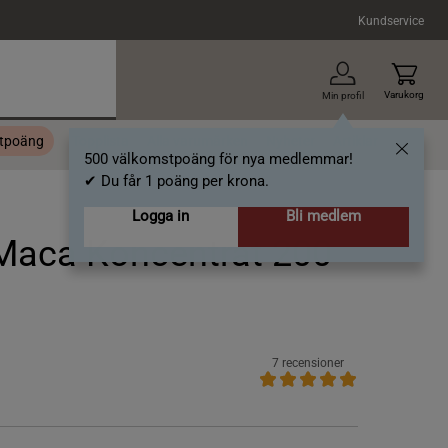
Kundservice
Varukorg
Min profil
stpoäng
Topplista
Alla varumärken
Nyheter
Artiklar
500 välkomstpoäng för nya medlemmar!
✔ Du får 1 poäng per krona.
Logga in
Bli medlem
 Maca Koncentrat 200
7 recensioner