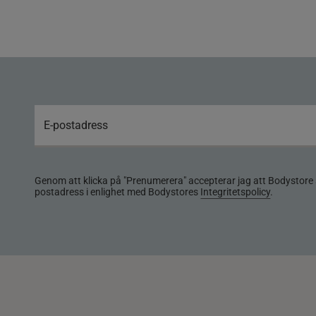
Genom att klicka på "Prenumerera" accepterar jag att Bodystore 
postadress i enlighet med Bodystores
Integritetspolicy
.