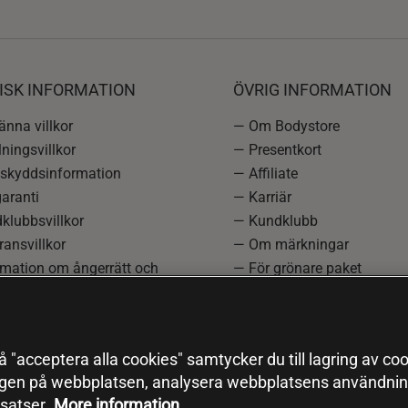
ISK INFORMATION
ÖVRIG INFORMATION
nna villkor
— Om Bodystore
ningsvillkor
— Presentkort
skyddsinformation
— Affiliate
aranti
— Karriär
klubbsvillkor
— Kundklubb
ansvillkor
— Om märkningar
rmation om ångerrätt och
— För grönare paket
ation
—
Redaktionell policy
einställningar
— Sitemap
— Black Friday
 "acceptera alla cookies" samtycker du till lagring av coo
ngen på webbplatsen, analysera webbplatsens användning
satser.
More information