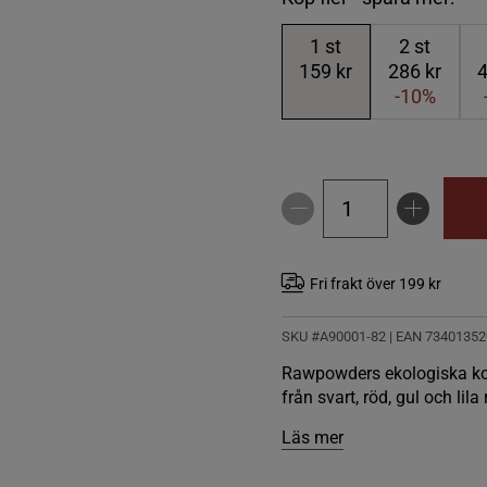
1
st
2
st
159 kr
286 kr
4
-10%
Fri frakt över 199 kr
SKU #A90001-82
| EAN
73401352
Rawpowders ekologiska kon
från svart, röd, gul och lila 
Läs mer