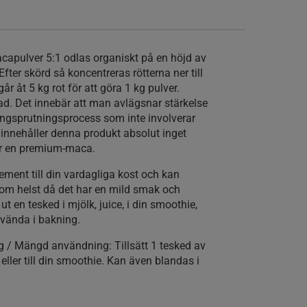
capulver 5:1 odlas organiskt på en höjd av
fter skörd så koncentreras rötterna ner till
går åt 5 kg rot för att göra 1 kg pulver.
d. Det innebär att man avlägsnar stärkelse
ängsprutningsprocess som inte involverar
 innehåller denna produkt absolut inget
 är en premium-maca.
ment till din vardagliga kost och kan
m helst då det har en mild smak och
t en tesked i mjölk, juice, i din smoothie,
nvända i bakning.
ing / Mängd användning:
Tillsätt 1 tesked av
 eller till din smoothie. Kan även blandas i