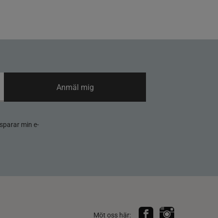
Anmäl mig
sparar min e-
Möt oss här: