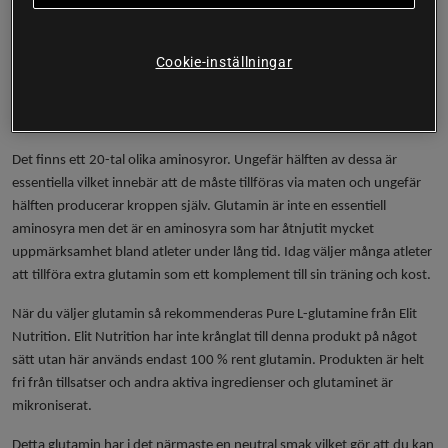
från tillsatser.
Innehåller 100 % rent L-glutamin
Cookie-inställningar
Fritt från tillsatser
Blandas enkelt ut med vatten
Har en neutral smak
Det finns ett 20-tal olika aminosyror. Ungefär hälften av dessa är
essentiella vilket innebär att de måste tillföras via maten och ungefär
hälften producerar kroppen själv. Glutamin är inte en essentiell
aminosyra men det är en aminosyra som har åtnjutit mycket
uppmärksamhet bland atleter under lång tid. Idag väljer många atleter
att tillföra extra glutamin som ett komplement till sin träning och kost.
När du väljer glutamin så rekommenderas Pure L-glutamine från Elit
Nutrition. Elit Nutrition har inte krånglat till denna produkt på något
sätt utan här används endast 100 % rent glutamin. Produkten är helt
fri från tillsatser och andra aktiva ingredienser och glutaminet är
mikroniserat.
Detta glutamin har i det närmaste en neutral smak vilket gör att du kan