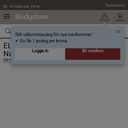
Hoppa till innehållet
Kundservice
Fri frakt över 199 kr
Min profil
Varukorg
500 välkomstpoäng för nya medlemmar!
✔ Du får 1 poäng per krona.
ELIT 100% Pure L-glutamine, 300 g,
Logga in
Bli medlem
Natural
Elit Nutrition