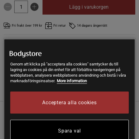
Lägg i varukorgen
Fri frakt över 199 kr
Fri retur
14 dagars ångerrätt
SKU #10534R | EAN
7350076412515
100 % Pure L-glutamine är ett kosttillskott från Elit Nutrition
som innehåller 100 % rent L-glutamin. Helt fri från tillsatser och
Genom att klicka på "acceptera alla cookies" samtycker du till
med neutral smak. En förpackning ger 100 serveringar.
lagring av cookies på din enhet för att förbättra navigeringen på
Läs mer
webbplatsen, analysera webbplatsens användning och bistå i våra
marknadsföringsinsatser.
More information
Information
Recensioner
Näring & Ingredienser
Acceptera alla cookies
Glutamin är en i kroppen naturligt förekommande aminosyra. Många
som tränar väljer idag att använda extra glutamin och om du är på
jakt
efter ett helt rent glutamin så rekommenderas
100 % Pure L-glutamine
Spara val
från Elit Nutrition. Detta är ett mikroniserat glutamin som är
helt fritt