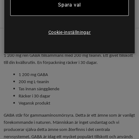
Spara val
(1)
Information
Recensioner
Näring & Ingredienser
Cookie-inställningar
Både GABA och teanin är uppskattade världen över och används
främst innan sänggående. GABA + L-Theanine från Elit Nutrition ger
1 200 mg ren GABA tillsammans med 200 mg teanin. Ett givet tillskott
till din kvällsrutin. En förpackning räcker i 30 dagar.
1 200 mg GABA
200 mg L-teanin
Tas innan sänggående
Räcker i 30 dagar
Vegansk produkt
GABA står för gammaaminosmörsyra. Detta är ett ämne som är vanligt
förekommande i naturen. Människan är inget undantag och vi
producerar själva detta ämne som återfinns i det centrala
nervsystemet. GABA är idag ett mycket populärt tillskott och används