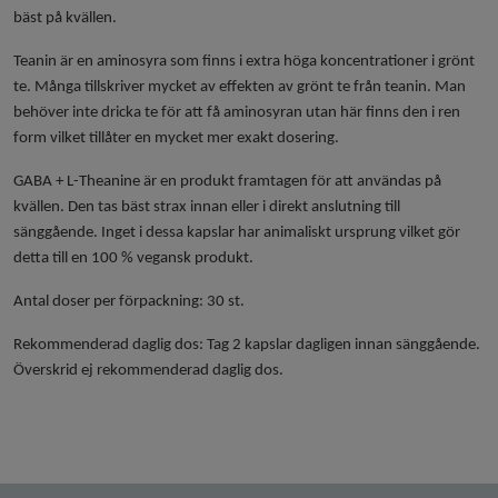
bäst på kvällen.
Teanin är en aminosyra som finns i extra höga koncentrationer i grönt
te. Många tillskriver mycket av effekten av grönt te från teanin. Man
behöver inte dricka te för att få aminosyran utan här finns den i ren
form vilket tillåter en mycket mer exakt dosering.
GABA + L-Theanine är en produkt framtagen för att användas på
kvällen. Den tas bäst strax innan eller i direkt anslutning till
sänggående. Inget i dessa kapslar har animaliskt ursprung vilket gör
detta till en 100 % vegansk produkt.
Antal doser per förpackning:
30 st.
Rekommenderad daglig dos:
Tag 2 kapslar dagligen innan sänggående.
Överskrid ej rekommenderad daglig dos.