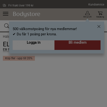
Hoppa till innehållet
Kundservice
Fri frakt över 199 kr
Min profil
Varukorg
500 välkomstpoäng för nya medlemmar!
✔ Du får 1 poäng per krona.
Hälsa /
Kosttillskott /
Aminosyror
Logga in
Bli medlem
ELIT GABA + L-Theanine, 60 caps
Elit Nutrition
Köp fler - upp till 20%