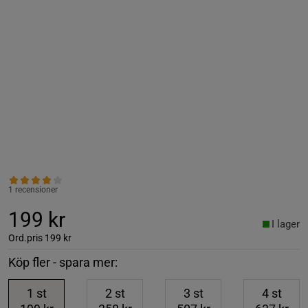
1 recensioner
199 kr
I lager
Ord.pris
199 kr
Köp fler - spara mer:
1
st
2
st
3
st
4
st