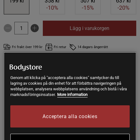
199 kr
358 kr
507 kr
637 kr
-10%
-15%
-20%
Lägg i varukorgen
Fri frakt över 199 kr
Fri retur
14 dagars ångerrätt
Cecilia W
Framröstad topprecension
Jag somnar o sover gott på dessa. Enda minuset är det höga 
Genom att klicka på "acceptera alla cookies" samtycker du till
priset för så liten mängd.. och 30 dagar går ju så fort...borde 
lagring av cookies på din enhet för att förbättra navigeringen på
vara för minst 60 dagar i en burk.
webbplatsen, analysera webbplatsens användning och bistå i våra
marknadsföringsinsatser.
More information
SKU #10503-1
| EAN
7350076412638
Acceptera alla cookies
GABA + L-Theanine är ett kosttillskott från Elit Nutrition som
kombinerar GABA och teanin i smidiga kapslar som tas innan
sänggående. En förpackning räcker i 60 dagar.
Läs mer