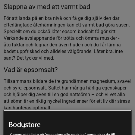
Slappna av med ett varmt bad
För att landa på en bra nivå och få ge dig själv den där
efterlängtade återhämningen kan ett varmt bad göra susen.
Speciellt om du också låter epsom badsalt få gör sitt.
Verkande avslappnande för trötta och ömma muskler -
återfuktar och lugnar den även huden och du får lämna
badet uppfriskad och alldeles välgörande. Låter bra, inte
sant? Det tycker vi med.
Vad är epsomsalt?
Tillsammans bildare de tre grundämnen magnesium, svavel
och syre, epsomsalt. Saltet har många härliga egenskaper
och hjälper dig även till en god nattsömn – och vi vet alla
att sömn är en riktig nyckel ingredienser för ett liv där stress
kan hanteras optimalt.
Skapa ditt eget hemmaspa
Varva ner och skapa en stressfri atmosfär hemma. Varför
Genom att klicka på "acceptera alla cookies" samtycker du till