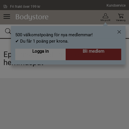
Hoppa till innehållet
Kundservice
Fri frakt över 199 kr
Min profil
Varukorg
500 välkomstpoäng för nya medlemmar!
✔ Du får 1 poäng per krona.
Logga in
Bli medlem
Epsomsalt – ett måste för
hemmaspat