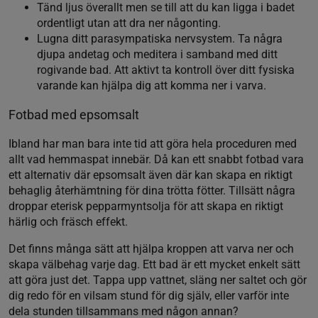
Tänd ljus överallt men se till att du kan ligga i badet
ordentligt utan att dra ner någonting.
Lugna ditt parasympatiska nervsystem. Ta några
djupa andetag och meditera i samband med ditt
rogivande bad. Att aktivt ta kontroll över ditt fysiska
varande kan hjälpa dig att komma ner i varva.
Fotbad med epsomsalt
Ibland har man bara inte tid att göra hela proceduren med
allt vad hemmaspat innebär. Då kan ett snabbt fotbad vara
ett alternativ där epsomsalt även där kan skapa en riktigt
behaglig återhämtning för dina trötta fötter. Tillsätt några
droppar eterisk pepparmyntsolja för att skapa en riktigt
härlig och fräsch effekt.
Det finns många sätt att hjälpa kroppen att varva ner och
skapa välbehag varje dag. Ett bad är ett mycket enkelt sätt
att göra just det. Tappa upp vattnet, släng ner saltet och gör
dig redo för en vilsam stund för dig själv, eller varför inte
dela stunden tillsammans med någon annan?