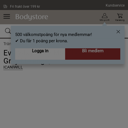
Hoppa till innehållet
Kundservice
Fri frakt över 199 kr
Min profil
Varukorg
500 välkomstpoäng för nya medlemmar!
✔ Du får 1 poäng per krona.
Träning /
Träningskläder dam /
Shorts
Logga in
Bli medlem
Everyday Terry Mid Shorts, Light
Grey Melange, L
ICANIWILL