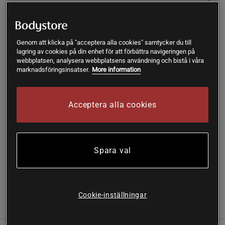
Ord.pris
499 kr
Large
Genom att klicka på "acceptera alla cookies" samtycker du till
lagring av cookies på din enhet för att förbättra navigeringen på
webbplatsen, analysera webbplatsens användning och bistå i våra
Lägg i varukorgen
marknadsföringsinsatser.
More information
Fri frakt över 199 kr
Fri retur
14 dagars ångerrätt
Acceptera alla cookies
SKU #14005-757PR | EAN
7340238815773
Upplev stil och bekvämlighet med Everyday Terry Mid
Spara val
Shorts från ICANIWILL.
Läs mer
Cookie-inställningar
Information
Recensioner