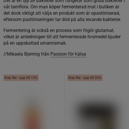
Det är en typ av bakterier som fungerar som goda bakterier i
vår tamflora. Om man köper fermenterad mat i butiken är
det dock viktigt att välja en produkt som är opastöriserad,
eftersom pastöriseringen tar död på alla levande bakterier.
Fermentering är också en process som frigör glutamat,
vilket är anledningen till att fermenterade livsmedel bjuder
på en uppskattad umamismak.
//Mikaela Bjerring från
Passion för hälsa
Köp fler - upp till 15%
Köp fler - upp till 20%