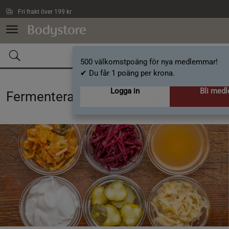
Hoppa till innehållet
Fri frakt över 199 kr
500 välkomstpoäng för nya medlemmar!
✔ Du får 1 poäng per krona.
Logga in
Bli med
Fermenterad mat för maghälsan