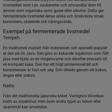
livsmedlen som t.ex. sockerarter och omvandlar dom till
ämnen som organiska syror, gaser eller alkohol. Detta ger
fermenterade livsmedel deras unika och önskvärda smak,
konsistens, utseende och näringsvärde.
Exempel på fermenterade livsmedel
Tempeh
En traditionell maträtt från Indonesien och speciellt populär
är den på ön Java. Den görs av kokande sojabönor som fått
jäsa med hjälp av en mögelsvamp och därefter pressats till
en kompakt kaka. Den har ett högt proteininnehåll och
konsistensen är fast och seg. Den tillreds genom att bakas,
ångas eller stekas.
Natto
Från det traditionella japanska köket. Vanligtvis tillverkas
natto av sojabönor, men även andra typer av bönor eller
spannmål kan användas.