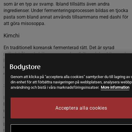
som är en typ av svamp. Ibland tillsätts även andra
ingredienser. Under fermenteringsprocessen bildas en tjocka
pasta som bland annat används tillsammans med dashi för
att göra misosoppa.
Kimchi
E
n traditionell koreansk fermenterad rätt. Det är syrad
salladskål med chili som ger en het, fyllig och kryddig smak.
Det är Nordkoreas nationalrätt och namnet betyder syrat
guld. Kimchi är väldigt välsmakande och i Korea serveras
den som tillbehör till nästan alla måltider.
Genom att klicka på "acceptera alla cookies" samtycker du till lagring av
din enhet för att förbättra navigeringen på webbplatsen, analysera webb
Surkål
användning och bistå i våra marknadsföringsinsatser.
More information
Har sitt ursprung i Centraleuropa och är strimlad vitkål som
har fermenterats. Surkålen tillreds genom att vitkålen varvas
Acceptera alla cookies
med salt och eventuellt smaksättning. Därefter får kålen stå
och fermenteras under några veckor tills den surnar. Under
processen börjar
olika bakteriestammar växa, bland annat
mjölksyra.