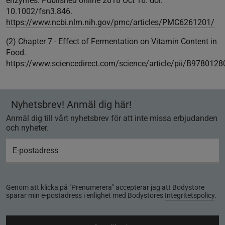
enzymes. Published online 2018 Oct 16. doi:
10.1002/fsn3.846.
https://www.ncbi.nlm.nih.gov/pmc/articles/PMC6261201/
(2) Chapter 7 - Effect of Fermentation on Vitamin Content in
Food.
https://www.sciencedirect.com/science/article/pii/B97801
Nyhetsbrev! Anmäl dig här!
Anmäl dig till vårt nyhetsbrev för att inte missa erbjudanden
och nyheter.
Genom att klicka på "Prenumerera" accepterar jag att Bodystore
sparar min e-postadress i enlighet med Bodystores
Integritetspolicy
.