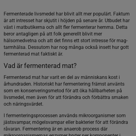
Fermenterade livsmedel har blivit allt mer populärt. Faktum
är att intresset har skjutit i höjden på senare år. Utbudet har
växt i matbutikerna och allt fler fermenterar hemma. Detta
beror antagligen på att folk generellt blivit mer
hälsomedvetna och att det finns ett stort intresse för mag-
tarmhälsa. Dessutom har nog många också insett hur gott
fermenterad mat faktiskt är.
Vad är fermenterad mat?
Fermenterad mat har varit en del av människans kost i
århundraden. Historiskt har fermentering främst använts
som en konserveringsmetod för att öka hållbarheten på
livsmedel, men även för att förändra och förbättra smaken
och näringsvärdet.
I fermenteringsprocessen används mikroorganismer som
jästsvampar, mögelsvampar eller bakterier för att förändra
råvaran. Fermentering är en anaerob process där
mikroorganismernas enzymer bryter ner komponenter i