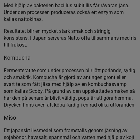
Med hjälp av bakterien bacillus subitillis får råvaran jäsa.
Under den processen produceras också ett enzym som
kallas nattokinas.
Resultatet blir en mycket stark smak och stringig
konsistens. I Japan serveras Natto ofta tillsammans med ris
till frukost.
Kombucha
Fermenterat te som under processen blir lätt porlande, syrlig
och smakrik.
Kombucha
är gjord av antingen grönt eller
svart te som fått jäsa med hjälp av en kombuchasvamp
som kallas Scoby. På grund av den uppskattade smaken så
har den på senare år blivit väldigt populär att göra hemma.
Drycken finns även att köpa färdig i en rad olika utföranden.
Miso
E
tt japanskt livsmedel som framställs genom jäsning av
sojabönor, havssalt, spannmål och vatten med hjälp av koji