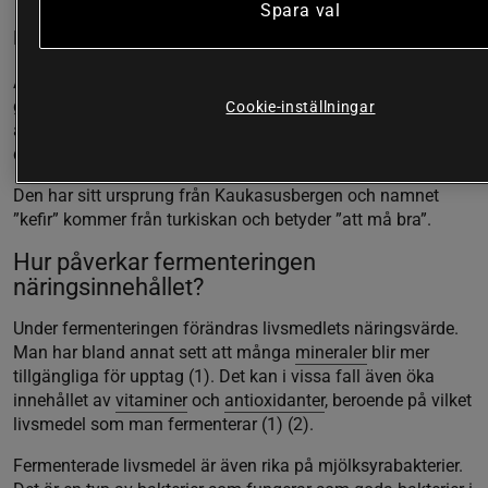
Spara val
Kefir
Är en typ av fermenterad mejeriprodukt. Den tillverkas
genom att man tillsätter kefirkorn eller kefirgryn som består
Cookie-inställningar
av en bakterie- och jästkultur. Det resulterar i en tjock, syrlig
dryck med en smak som ofta jämförs med yoghurt.
Den har sitt ursprung från Kaukasusbergen och namnet
”kefir” kommer från turkiskan och betyder ”att må bra”.
Hur påverkar fermenteringen
näringsinnehållet?
Under fermenteringen förändras livsmedlets näringsvärde.
Man har bland annat sett att många
mineraler
blir mer
tillgängliga för upptag (1). Det kan i vissa fall även öka
innehållet av
vitaminer
och
antioxidanter
, beroende på vilket
livsmedel som man fermenterar (1) (2).
Fermenterade livsmedel är även rika på mjölksyrabakterier.