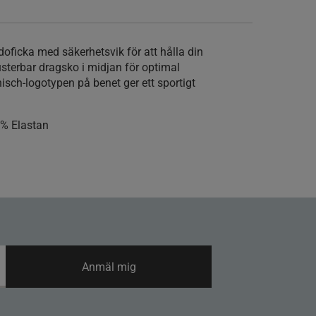
doficka med säkerhetsvik för att hålla din
usterbar dragsko i midjan för optimal
isch-logotypen på benet ger ett sportigt
3% Elastan
Anmäl mig