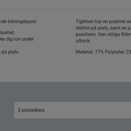
nde träningsbyxor
Tightsen har en praktisk si
telefon på plats, samt en j
lbarhet.
passform. Den stiliga Röhn
er dig torr under
uttryck.
 på plats.
Material:
77% Polyester, 2