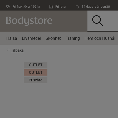
Hoppa till innehållet
Fri frakt över 199 kr
Fri retur
14 dagars ångerrätt
Hälsa
Livsmedel
Skönhet
Träning
Hem och Hushåll
Tillbaka
OUTLET
OUTLET
Prisvärd