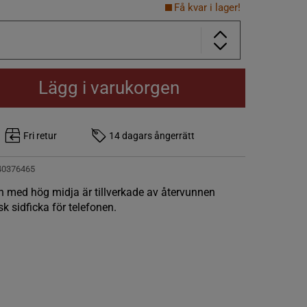
Få kvar i lager!
Lägg i varukorgen
Fri retur
14 dagars ångerrätt
40376465
n med hög midja är tillverkade av återvunnen
sk sidficka för telefonen.