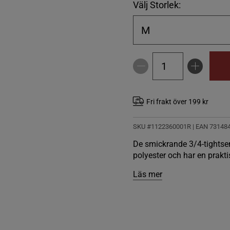
Välj Storlek:
M
Fri frakt över 199 kr
SKU #1122360001R | EAN
73148
De smickrande 3/4-tightse
polyester och har en prakti
Läs mer