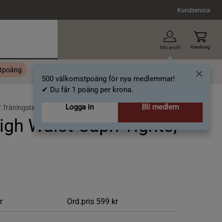
Kundservice
Varukorg
Min profil
stpoäng
Topplista
Alla varumärken
Nyheter
Artiklar
500 välkomstpoäng för nya medlemmar!
✔ Du får 1 poäng per krona.
Logga in
Bli medlem
/
Träningstights Dam
igh Waist Capri Tights,
r
Ord.pris
599 kr