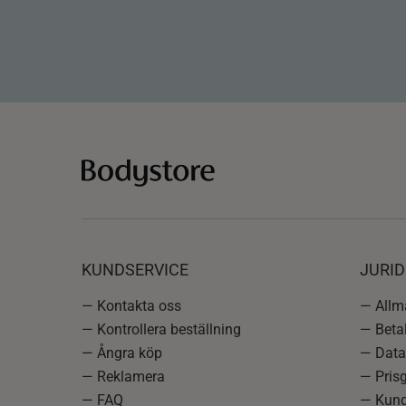
KUNDSERVICE
JURID
— Kontakta oss
— Allmä
— Kontrollera beställning
— Betal
— Ångra köp
— Data
— Reklamera
— Prisg
— FAQ
— Kund