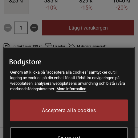
325 kr
585 kr
829 kr
1040 kr
-10%
-15%
-20%
Lägg i varukorgen
Fri frakt över 199 kr
Fri retur
14 dagars ångerrätt
SKU #A14120-05
| EAN
5060575353111
Genom att klicka på "acceptera alla cookies" samtycker du till
Flytande D3 & K2 30 ml, är ett kosttillskott från Nature
lagring av cookies på din enhet för att förbättra navigeringen på
Provides med vitamin K och D i flytande form i en bas av
webbplatsen, analysera webbplatsens användning och bistå i våra
svartkumminolja. Fri från tillsatser.
marknadsföringsinsatser.
More information
Läs mer
Acceptera alla cookies
(1)
Information
Recensioner
Näring & Ingredienser