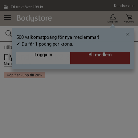
Hoppa till innehållet
Kundservice
Fri frakt över 199 kr
Min profil
Varukorg
500 välkomstpoäng för nya medlemmar!
✔ Du får 1 poäng per krona.
Hälsa /
Vitaminer /
D-vitamin
Logga in
Bli medlem
Flytande D3 & K2 30 ml
Nature Provides
Köp fler - upp till 20%