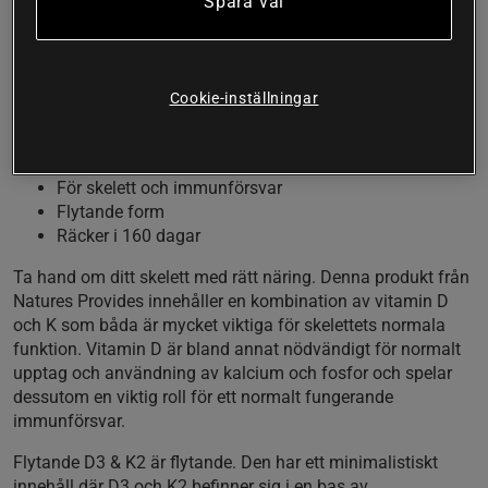
Spara val
Både vitamin D och K är viktigt för skelettet och
vitamin D bidrar till ett normalt fungerande
immunförsvar. Denna produkt ger båda dessa
vitaminer i flytande form i en bas av svartkumminolja
Cookie-inställningar
för ökat upptag.
Vitamin D och
För skelett och immunförsvar
Flytande form
Räcker i 160 dagar
Ta hand om ditt skelett med rätt näring. Denna produkt från
Natures Provides innehåller en kombination av vitamin D
och K som båda är mycket viktiga för skelettets normala
funktion. Vitamin D är bland annat nödvändigt för normalt
upptag och användning av kalcium och fosfor och spelar
dessutom en viktig roll för ett normalt fungerande
immunförsvar.
Flytande D3 & K2 är flytande. Den har ett minimalistiskt
innehåll där D3 och K2 befinner sig i en bas av