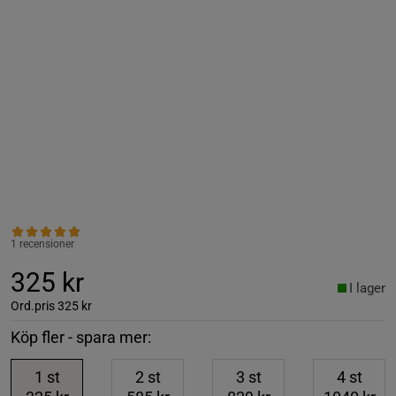
1 recensioner
325 kr
I lager
Ord.pris
325 kr
Köp fler - spara mer:
1
st
2
st
3
st
4
st