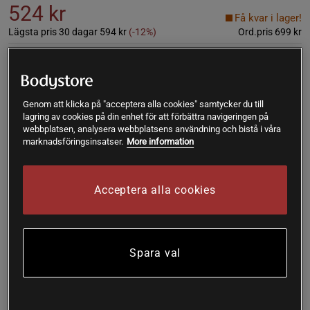
524 kr
Få kvar i lager!
Lägsta pris 30 dagar
594 kr
(-12%)
Ord.pris
699 kr
L
Genom att klicka på "acceptera alla cookies" samtycker du till
Lägg i varukorgen
lagring av cookies på din enhet för att förbättra navigeringen på
webbplatsen, analysera webbplatsens användning och bistå i våra
marknadsföringsinsatser.
More information
Fri frakt över 199 kr
Fri retur
14 dagars ångerrätt
Acceptera alla cookies
SKU #3189-22R | EAN
7340143666828
CLN Athletics Fuse 7/8 2.0 Tights är dem perfekta tightsen
för alla träningspass!
Spara val
Läs mer
Information
Recensioner