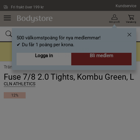
Hoppa till innehållet
Kundservice
Fri frakt över 199 kr
Min profil
Varukorg
500 välkomstpoäng för nya medlemmar!
✔ Du får 1 poäng per krona.
Tillbaka till rutiner
En bra rutin börjar här
- Upp till 40%
Logga in
Bli medlem
Träning /
Träningskläder dam /
Träningstights Dam
Fuse 7/8 2.0 Tights, Kombu Green, L
CLN ATHLETICS
12%