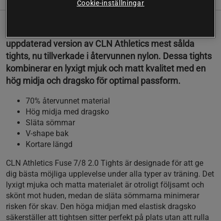
Cookie-inställningar
Fuse 7/8 2.0 Tights från CLN Athletics är en
uppdaterad version av CLN Athletics mest sålda
tights, nu tillverkade i återvunnen nylon. Dessa tights
kombinerar en lyxigt mjuk och matt kvalitet med en
hög midja och dragsko för optimal passform.
70% återvunnet material
Hög midja med dragsko
Släta sömmar
V-shape bak
Kortare längd
CLN Athletics Fuse 7/8 2.0 Tights är designade för att ge
dig bästa möjliga upplevelse under alla typer av träning. Det
lyxigt mjuka och matta materialet är otroligt följsamt och
skönt mot huden, medan de släta sömmarna minimerar
risken för skav. Den höga midjan med elastisk dragsko
säkerställer att tightsen sitter perfekt på plats utan att rulla