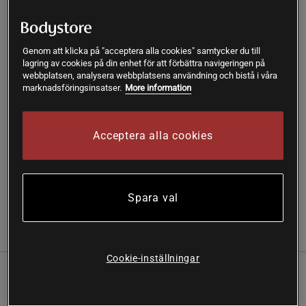
Produkt slut - notifiera mig via e-post
Genom att klicka på "acceptera alla cookies" samtycker du till
lagring av cookies på din enhet för att förbättra navigeringen på
Varan är för tillfället slut i lager. Få en notifikation när
webbplatsen, analysera webbplatsens användning och bistå i våra
!
produkten åter finns i lager.
marknadsföringsinsatser.
More information
SKU #A232132
| EAN
8717953142160
Acceptera alla cookies
Ghee är en mycket ren form av skirat smör och används
främst som en matolja
Läs mer
Spara val
Information
Recensioner
Näring & Ingredienser
Cookie-inställningar
Ghee är en mycket ren form av skirat smör och används
främst som en matolja. Ghee är superstabilt att steka i då