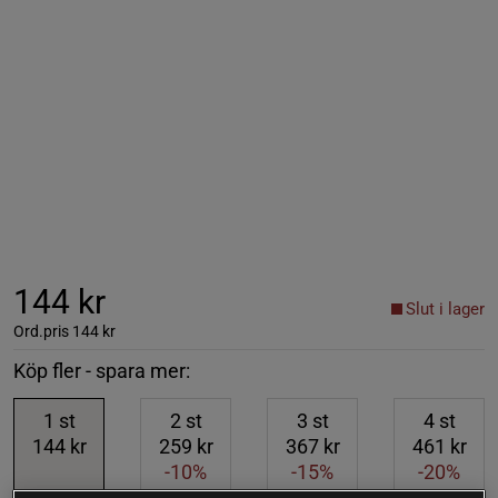
144 kr
Slut i lager
Ord.pris
144 kr
Köp fler - spara mer:
1
st
2
st
3
st
4
st
144 kr
259 kr
367 kr
461 kr
-10%
-15%
-20%