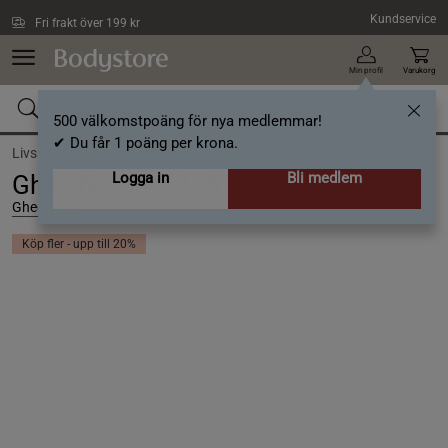
Hoppa till innehållet
Kundservice
Fri frakt över 199 kr
Min profil
Varukorg
500 välkomstpoäng för nya medlemmar!
✔ Du får 1 poäng per krona.
Livsmedel /
Matlagning /
Fett och olja
Logga in
Bli medlem
Ghee Naturell 245 g
Ghee Easy
Köp fler - upp till 20%