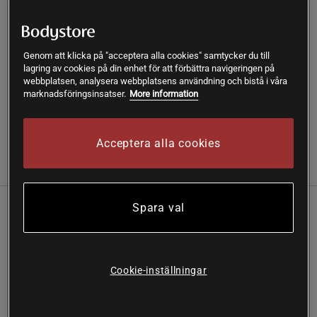
SKU #A12914-13
| EAN
7320880012607
Genom att klicka på "acceptera alla cookies" samtycker du till
Lindroos Glutenfri Bakmix Våfflor & Pannkakor låter dig
lagring av cookies på din enhet för att förbättra navigeringen på
som vill äta glutenfritt baka dina egna våfflor och
webbplatsen, analysera webbplatsens användning och bistå i våra
pannkakor enkelt hemifrån.
marknadsföringsinsatser.
More information
Läs mer
Acceptera alla cookies
Information
Recensioner
Näring & Ingredienser
Spara val
Med Lindroos Bakmixer kan du baka glutenfritt
hemma som ett proffs på enbart naturligt glutenfria
ingredienser.
Cookie-inställningar
Vegansk
Glutenfri
Enkelt att baka