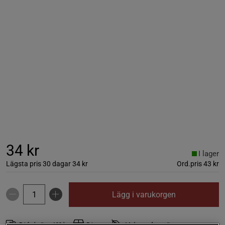
34 kr
I lager
Lägsta pris 30 dagar
34 kr
Ord.pris
43 kr
Lägg i varukorgen
Fri frakt över 199 kr
Fri retur
14 dagars ångerrätt