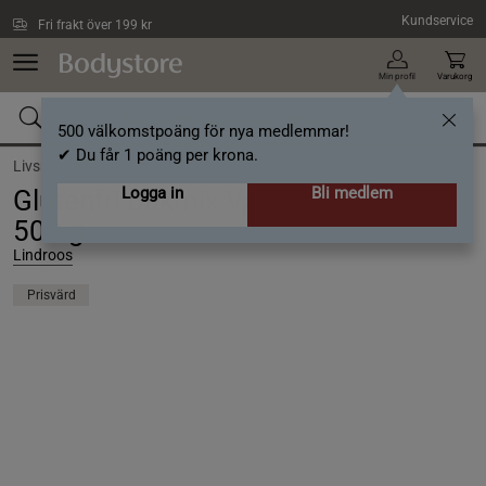
Hoppa till innehållet
Kundservice
Fri frakt över 199 kr
Min profil
Varukorg
500 välkomstpoäng för nya medlemmar!
✔ Du får 1 poäng per krona.
Livsmedel /
Bröd och kex
Logga in
Bli medlem
Glutenfri Bakmix Våfflor & Pannkakor
500 g
Lindroos
Prisvärd