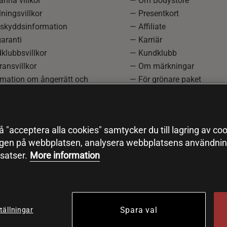
nna villkor
— Om Bodystore
ningsvillkor
— Presentkort
skyddsinformation
— Affiliate
aranti
— Karriär
klubbsvillkor
— Kundklubb
ansvillkor
— Om märkningar
rmation om ångerrätt och
— För grönare paket
ation
—
Redaktionell policy
einställningar
— Sitemap
— Black Friday
 "acceptera alla cookies" samtycker du till lagring av coo
ngen på webbplatsen, analysera webbplatsens användning
satser.
More information
Spara val
tällningar