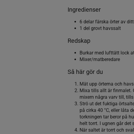
Ingredienser
6 delar färska örter av di
1 del grovt havssalt
Redskap
Burkar med lufttätt lock at
Mixer/matberedare
Så här gör du
Mät upp örterna och havss
Mixa tills allt är finmalet
mixern några varv till, til
Strö ut det fuktiga örtsalt
på cirka 40 °C, eller låta 
torkningen tar beror på hu
helt torrt. I ugnen går det 
När saltet är torrt och sva