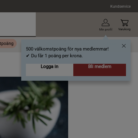
Kundservice
Varukorg
Min profil
stpoäng
Topplista
Alla varumärken
Nyheter
Artiklar
500 välkomstpoäng för nya medlemmar!
✔ Du får 1 poäng per krona.
Logga in
Bli medlem