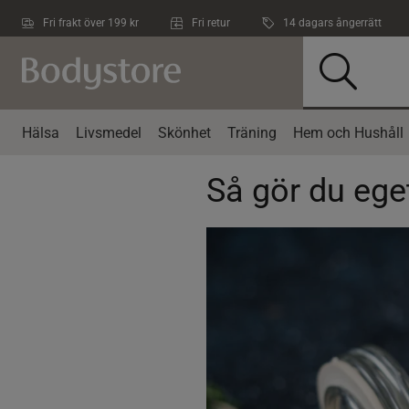
Hoppa till innehållet
Fri frakt över 199 kr
Fri retur
14 dagars ångerrätt
Hälsa
Livsmedel
Skönhet
Träning
Hem och Hushåll
Så gör du eget