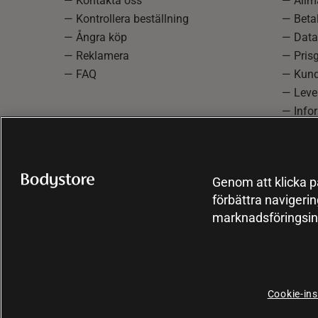
— Kontakta oss
— Allmä
— Kontrollera beställning
— Betal
— Ångra köp
— Data
— Reklamera
— Prisg
— FAQ
— Kund
— Lever
— Info
reklam
— Cooki
Genom att klicka på
förbättra navigeri
marknadsföringsin
Cookie-ins