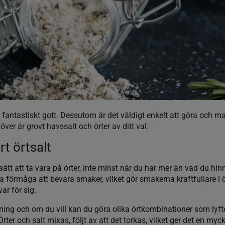
 fantastiskt gott. Dessutom är det väldigt enkelt att göra och
er är grovt havssalt och örter av ditt val.
t örtsalt
bra sätt att ta vara på örter, inte minst när du har mer än vad du 
a förmåga att bevara smaker, vilket gör smakerna kraftfullare i 
ar för sig.
ing och om du vill kan du göra olika örtkombinationer som lyfter
ter och salt mixas, följt av att det torkas, vilket ger det en myc