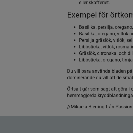
eller skafferiet.
Exempel för örtko
Basilika, persilja, oregano
Basilika, oregano, vitlök o
Persilja gräslök, vitlök, sel
Libbsticka, vitlök, rosmar
Gräslök, citronskal och dil
Libbsticka, oregano, timja
Du vill bara använda bladen på ö
dominerande du vill att de sma
Örtsalt går som sagt att göra i
hemmagjorda kryddblandningar so
//Mikaela Bjerring från
Passion 