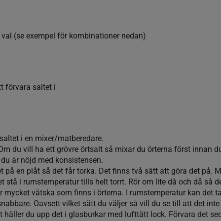
tt val (se exempel för kombinationer nedan)
t förvara saltet i
altet i en mixer/matberedare.
. Om du vill ha ett grövre örtsalt så mixar du örterna först innan du
ls du är nöjd med konsistensen.
et på en plåt så det får torka. Det finns två sätt att göra det på.
det stå i rumstemperatur tills helt torrt. Rör om lite då och då så d
r mycket vätska som finns i örterna. I rumstemperatur kan det ta 
snabbare. Oavsett vilket sätt du väljer så vill du se till att det int
lt häller du upp det i glasburkar med lufttätt lock. Förvara det s