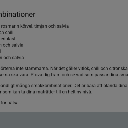
mbinationer
, rosmarin körvel, timjan och salvia
ch chili
leriblast
in och salvia
l
n och salvia
rterna inte stammarna. När det gäller vitlök, chili och citronska
kerna ska vara. Prova dig fram och se vad som passar dina sma
 oändligt många smakkombinationer. Det är bara att blanda dina 
m kan ta dina maträtter till en helt ny nivå.
för hälsa