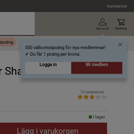
Kundservice
Varukorg
Min profil
stpoäng
Topplista
Alla varumärken
Nyheter
Artiklar
500 välkomstpoäng för nya medlemmar!
✔ Du får 1 poäng per krona.
Logga in
Bli medlem
r Shaker 700 ml
13 recensioner
I lager
Lägg i varukorgen