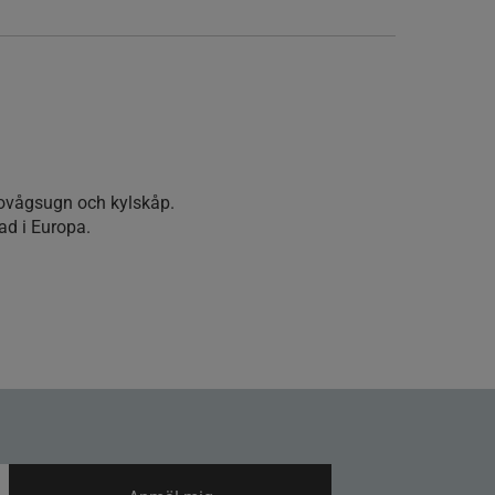
.
rovågsugn och kylskåp.
kad i Europa.