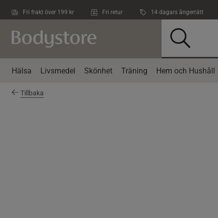
Hoppa till innehållet
Fri frakt över 199 kr
Fri retur
14 dagars ångerrätt
Hälsa
Livsmedel
Skönhet
Träning
Hem och Hushåll
Tillbaka