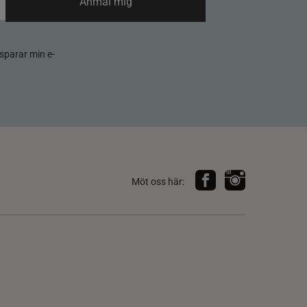
Anmäl mig
sparar min e-
Möt oss här: