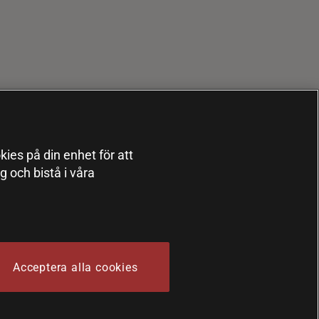
kies på din enhet för att
 och bistå i våra
Acceptera alla cookies
 Sports Nutrition Group HSNG AB Bodystore - Orgnr: 556564-4258