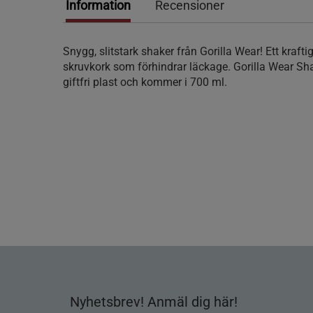
Information
Recensioner
Snygg, slitstark shaker från Gorilla Wear! Ett krafti
skruvkork som förhindrar läckage. Gorilla Wear Shak
giftfri plast och kommer i 700 ml.
Nyhetsbrev! Anmäl dig här!