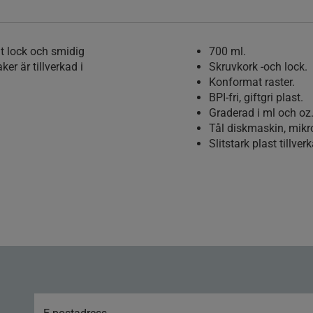
gt lock och smidig
700 ml.
er är tillverkad i
Skruvkork -och lock.
Konformat raster.
BPI-fri, giftgri plast.
Graderad i ml och oz
Tål diskmaskin, mik
Slitstark plast tillver