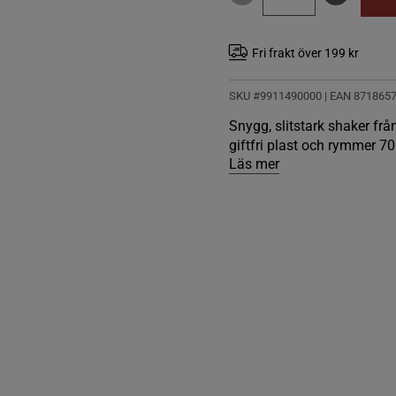
Fri frakt över 199 kr
SKU #9911490000
| EAN
871865
Snygg, slitstark shaker från
giftfri plast och rymmer 70
Läs mer