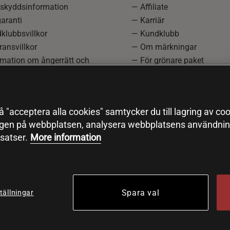
skyddsinformation
— Affiliate
aranti
— Karriär
klubbsvillkor
— Kundklubb
ansvillkor
— Om märkningar
rmation om ångerrätt och
— För grönare paket
ation
—
Redaktionell policy
einställningar
— Sitemap
— Black Friday
 "acceptera alla cookies" samtycker du till lagring av coo
ngen på webbplatsen, analysera webbplatsens användning
satser.
More information
Spara val
tällningar
© 2026 Health and