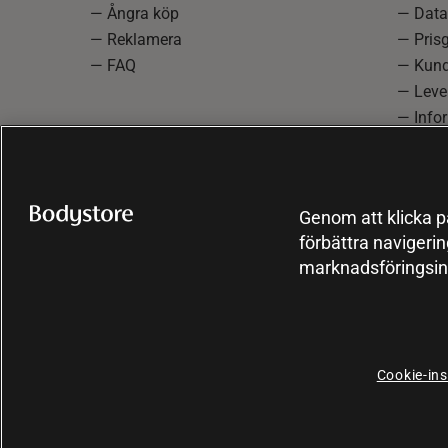
— Ångra köp
— Data
— Reklamera
— Prisg
— FAQ
— Kund
— Lever
— Info
reklam
— Cooki
Genom att klicka på
förbättra navigeri
marknadsföringsin
Cookie-ins