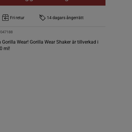
Fri retur
14 dagars ångerrätt
7047188
 Gorilla Wear! Gorilla Wear Shaker är tillverkad i
0 ml!