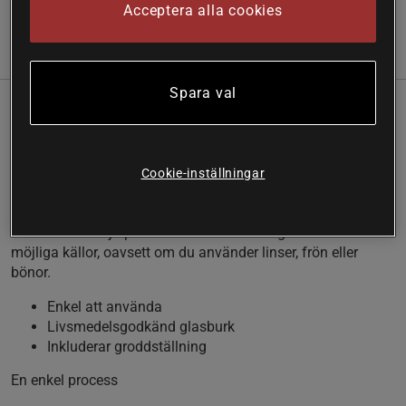
Acceptera alla cookies
(5)
Information
Recensioner
Näring & Ingredienser
Spara val
Med hjälp av denna burk från italienska GEO kan du odla
dina egna groddar på ett enkelt sätt.
När du vill odla groddar själv
Cookie-inställningar
Groddningsburken från Mother Earth fungerar som ett litet
växthus. Med hjälp av denna kan du odla groddar från alla
möjliga källor, oavsett om du använder linser, frön eller
bönor.
Enkel att använda
Livsmedelsgodkänd glasburk
Inkluderar groddställning
En enkel process