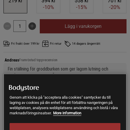
219 kr
394 kr
558 kr
701 kr
-10%
-15%
-20%
Lägg i varukorgen
Fri frakt över 199 kr
Fri retur
14 dagars ångerrätt
Andreas
Framröstad topprecension
Fin ställning för groddburken som ger lagom lutning och 
perfekta groddar varje gång, 
Jag äter groddar varje dag och är mycket nöjd med den här 
varianten som jag har tre stycken av :)
Genom att klicka på "acceptera alla cookies" samtycker du till
SKU #A9002-15
| EAN
8003419030936
lagring av cookies på din enhet för att förbättra navigeringen på
webbplatsen, analysera webbplatsens användning och bistå i våra
Med hjälp av denna burk från italienska GEO kan du odla
marknadsföringsinsatser.
More information
dina egna groddar på ett enkelt sätt.
Läs mer