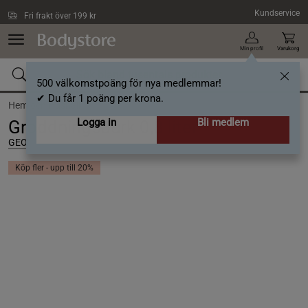
Hoppa till innehållet
Kundservice
Fri frakt över 199 kr
Min profil
Varukorg
500 välkomstpoäng för nya medlemmar!
✔ Du får 1 poäng per krona.
Hem och Hushåll
Logga in
Bli medlem
Groddningsburk 0,8 liter
GEO
Köp fler - upp till 20%