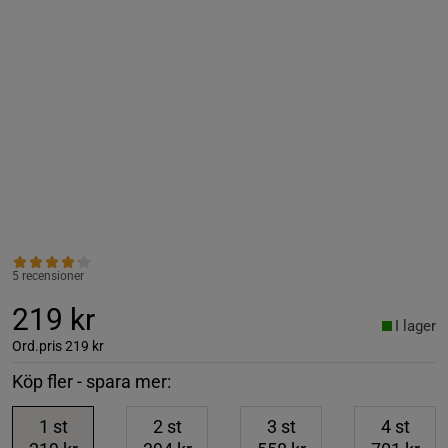
5 recensioner
219 kr
I lager
Ord.pris
219 kr
Köp fler - spara mer:
1
st
2
st
3
st
4
st