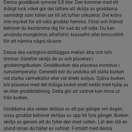
Denna groddburk rymmer 0,8 liter. Den kommer med ett
ihåligt lock vilket gör det lättare att skölja av groddarna
samtidigt som hålen ser till att luften cirkulerar. Det krävs
inte mycket för att odla groddar hemma. Först och främst
behöver du bestämma dig för vad du vill odla. Du kan
använda mungbönor, alfalfafrö, krassefrö eller broccolifrö
för att nämna några råvaror.
Dessa ska vanligtvis blötläggas mellan åtta och tolv
timmar. Därefter sköljs de av och placeras i
groddningsburken. Groddburken ska placeras inomhus i
rumstemperatur. Generellt bör du undvika att ställa burken
vid starka värmekällor eller vid direkt solljus. Själva burken
bör placeras med det ihåliga locket snett nedåt med hjälp av
en liten groddställning. Detta gör att vattnet kan rinna ut
från burken.
Groddarna ska sedan sköljas av ett par gånger om dagen,
vissa groddar behöver sköljas av upp till fyra gånger. Burken
sköljs av genom att du fyller den med vatten. Låt den stå en
stund innan du häller av vattnet. Fortsätt med denna