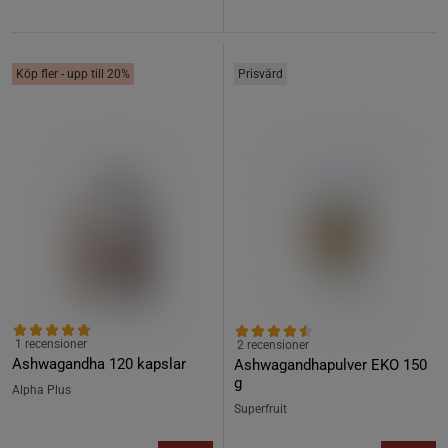
Köp fler - upp till 20%
Prisvärd
1 recensioner
2 recensioner
Ashwagandha 120 kapslar
Ashwagandhapulver EKO 150
g
Alpha Plus
Superfruit