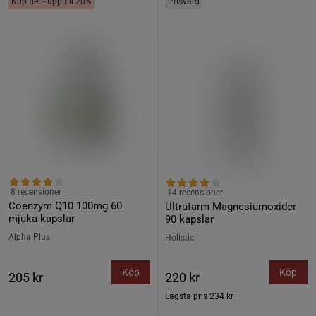
Köp fler - upp till 20%
Prisvärd
8 recensioner
14 recensioner
Coenzym Q10 100mg 60
Ultratarm Magnesiumoxider
mjuka kapslar
90 kapslar
Alpha Plus
Holistic
Köp
Köp
205 kr
220 kr
Lägsta pris
234 kr