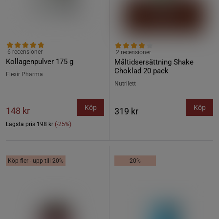
6 recensioner
2 recensioner
Kollagenpulver 175 g
Måltidsersättning Shake
Choklad 20 pack
Elexir Pharma
Nutrilett
Köp
Köp
148 kr
319 kr
Lägsta pris
198 kr
(-25%)
Köp fler - upp till 20%
20%