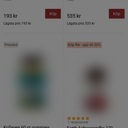
Köp
Köp
193 kr
535 kr
Lägsta pris
193 kr
Lägsta pris
535 kr
Prisvärd
Köp fler - upp till 20%
1 recensioner
Kollagen 60 st gummies