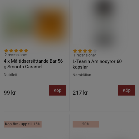
2 recensioner
1 recensioner
4 x Måltidsersättande Bar 56
L-Teanin Aminosyror 60
g Smooth Caramel
kapslar
Nutrilett
Närokällan
Köp
Köp
99 kr
217 kr
Köp fler - upp till 15%
20%