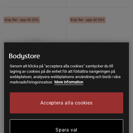
Köp fler - upp till 20%
Köp fler - upp till 20%
Genom att klicka på "acceptera alla cookies" samtycker du till
lagring av cookies på din enhet för att förbättra navigeringen på
webbplatsen, analysera webbplatsens användning och bistå i våra
marknadsföringsinsatser.
More information
5 recensioner
3 recensioner
Acceptera alla cookies
Quercetin & Bromelain 60
Ashwagandha + Gurkmeja B-
kapslar
vitaminer 120 kapslar
Närokällan
BioSalma
Spara val