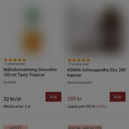
5 recensioner
7 recensioner
Måltidsersättning Smoothie
KSM66 Ashwagandha Eko 240
330 ml Tasty Tropical
kapslar
Nutrilett
MedicineGarden
Köp
Köp
285 kr
32 kr/st
Minsta antal: 2 st
Lägsta pris
355 kr
(-20%)
OUTLET
Köp fler - upp till 20%