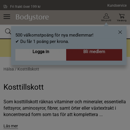
Hoppa till innehållet
Kundservice
Fri frakt över 199 kr
Min profil
Varukorg
500 välkomstpoäng för nya medlemmar!
✔ Du får 1 poäng per krona.
Tillbaka till rutiner
En bra rutin börjar här
- Upp till 40%
Logga in
Bli medlem
Hälsa /
Kosttillskott
Kosttillskott
Som kosttillskott räknas vitaminer och mineraler, essentiella
fettsyror, aminosyror, fibrer, samt örter eller växtextrakt i
koncentrerad form som tas för att komplettera ...
Läs mer