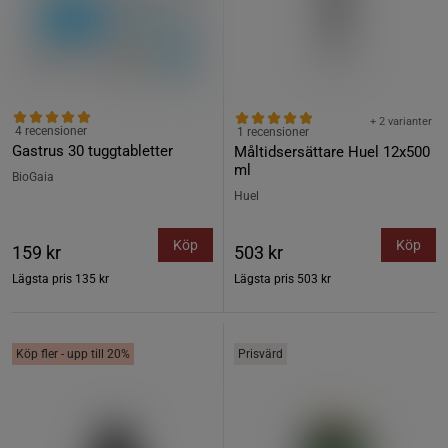
+ 2 varianter
4 recensioner
1 recensioner
Gastrus 30 tuggtabletter
Måltidsersättare Huel 12x500
ml
BioGaia
Huel
Köp
Köp
159 kr
503 kr
Lägsta pris
135 kr
Lägsta pris
503 kr
Köp fler - upp till 20%
Prisvärd