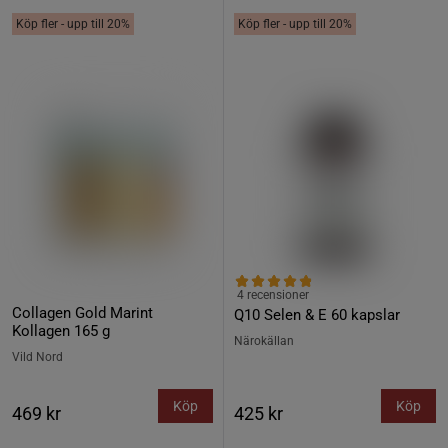
Köp fler - upp till 20%
Köp fler - upp till 20%
4 recensioner
Collagen Gold Marint
Q10 Selen & E 60 kapslar
Kollagen 165 g
Närokällan
Vild Nord
Köp
Köp
469 kr
425 kr