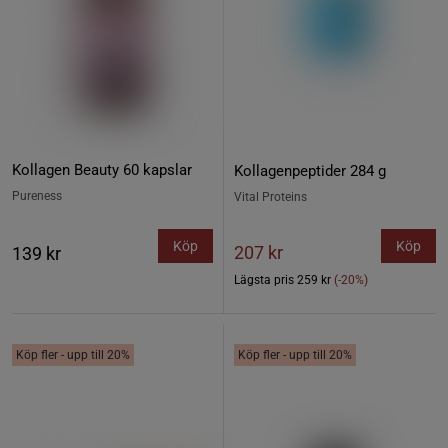
Kollagen Beauty 60 kapslar
Kollagenpeptider 284 g
Pureness
Vital Proteins
Köp
Köp
207 kr
139 kr
Lägsta pris
259 kr
(-20%)
Köp fler - upp till 20%
Köp fler - upp till 20%