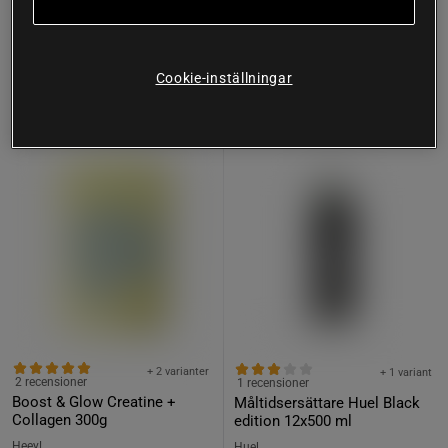
Köp
Köp
274 kr
169 kr
Cookie-inställningar
Prisvärd
Prisvärd
+ 2 varianter
+ 1 variant
2 recensioner
1 recensioner
Boost & Glow Creatine +
Måltidsersättare Huel Black
Collagen 300g
edition 12x500 ml
Heey!
Huel