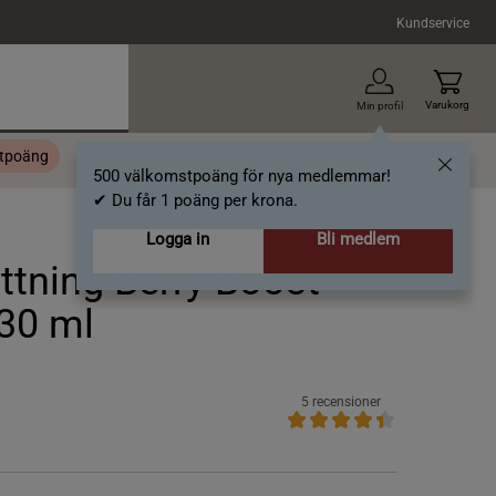
Kundservice
Varukorg
Min profil
stpoäng
Topplista
Alla varumärken
Nyheter
Artiklar
500 välkomstpoäng för nya medlemmar!
✔ Du får 1 poäng per krona.
Logga in
Bli medlem
ttning Berry Boost
30 ml
5 recensioner