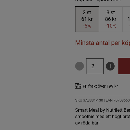
2
st
3
st
61 kr
86 kr
1
-5%
-10%
Minsta antal per köp
Fri frakt över 199 kr
SKU #A3331-130
| EAN
70708660
Smart Meal by Nutrilett Be
smoothie med ett högt pro
av röda bär!