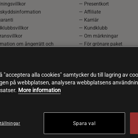
ningsvillkor
— Presentkort
skyddsinformation
— Affiliate
aranti
— Karriär
klubbsvillkor
— Kundklubb
ansvillkor
— Om märkningar
rmation om ångerrätt och
— För grönare paket
ation
—
Redaktionell policy
einställningar
— Sitemap
— Black Friday
 "acceptera alla cookies" samtycker du till lagring av coo
ngen på webbplatsen, analysera webbplatsens användning
satser.
More information
Spara val
tällningar
© 2026 Health and