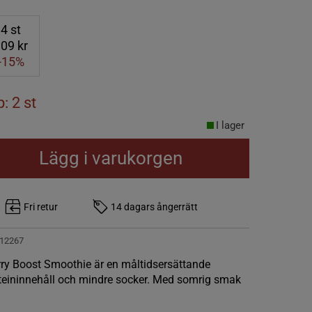
4
st
09 kr
-15%
: 2 st
I lager
Lägg i varukorgen
Fri retur
14 dagars ångerrätt
12267
rry Boost Smoothie är en måltidsersättande
teininnehåll och mindre socker. Med somrig smak