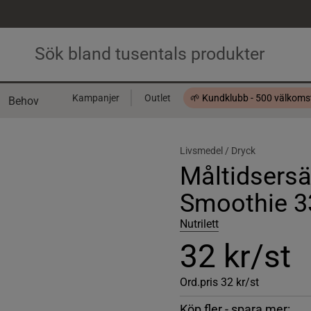
Kampanjer
Outlet
🌱 Kundklubb - 500 välkom
Behov
Presentkort
Livsmedel /
Dryck
Måltidsersä
Smoothie 3
Nutrilett
32 kr/st
Ord.pris
32 kr/st
Köp fler - spara mer: