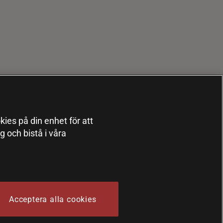
kies på din enhet för att
 och bistå i våra
Acceptera alla cookies
 Sports Nutrition Group HSNG AB Bodystore - Orgnr: 556564-4258