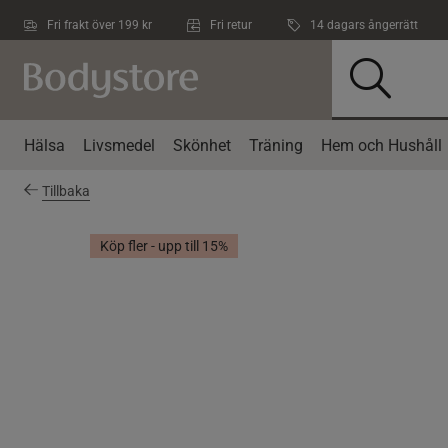
Hoppa till innehållet
Fri frakt över 199 kr
Fri retur
14 dagars ångerrätt
Hälsa
Livsmedel
Skönhet
Träning
Hem och Hushåll
Tillbaka
Köp fler - upp till 15%