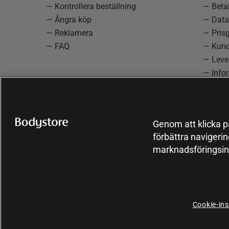
— Kontrollera beställning
— Betal
— Ångra köp
— Data
— Reklamera
— Prisg
— FAQ
— Kund
— Lever
— Info
reklam
— Cooki
Genom att klicka på
förbättra navigeri
marknadsföringsin
Cookie-ins