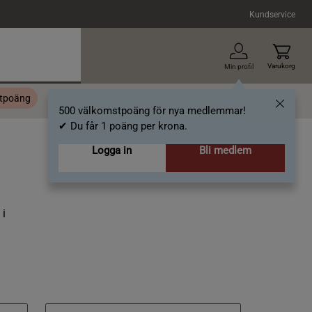
Kundservice
Varukorg
Min profil
stpoäng
Topplista
Alla varumärken
Nyheter
Artiklar
500 välkomstpoäng för nya medlemmar!
✔ Du får 1 poäng per krona.
Logga in
Bli medlem
 i