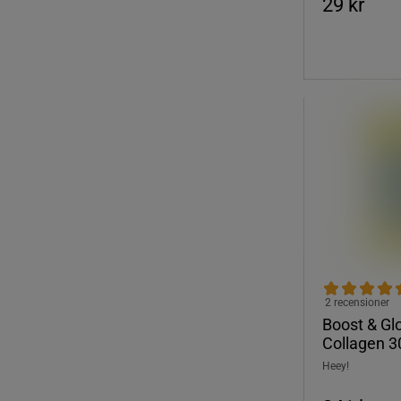
29 kr
2 recensioner
Boost & Gl
Collagen 3
Heey!