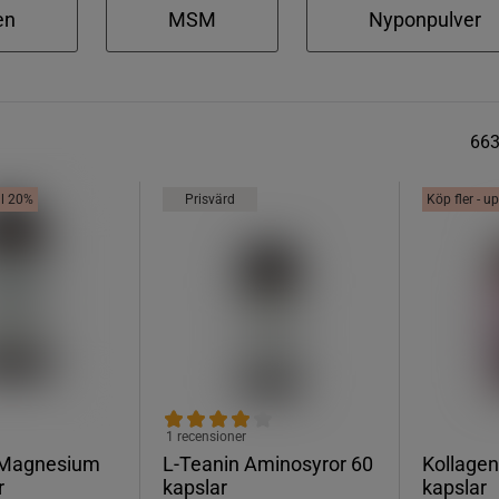
en
MSM
Nyponpulver
66
ill 20%
Prisvärd
Köp fler - up
1 recensioner
 Magnesium
L-Teanin Aminosyror 60
Kollagen
r
kapslar
kapslar