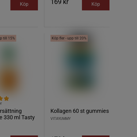
169 kr
Köp
Köp
p till 15%
Köp fler - upp till 20%
er
rsättning
Kollagen 60 st gummies
e 330 ml Tasty
VITAYUMMY