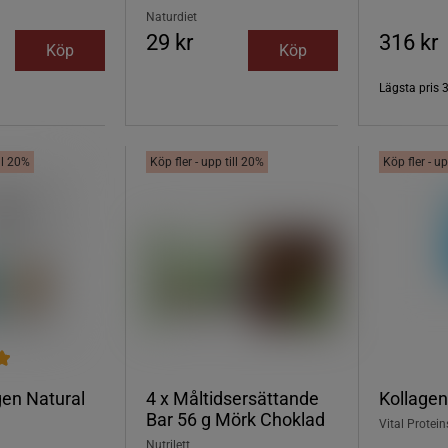
Naturdiet
29 kr
316 kr
Köp
Köp
Lägsta pris
ill 20%
Köp fler - upp till 20%
Köp fler - up
gen Natural
4 x Måltidsersättande
Kollagen
Bar 56 g Mörk Choklad
Vital Protein
Nutrilett