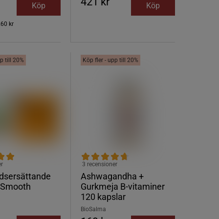
421 kr
Köp
Köp
260 kr
p till 20%
Köp fler - upp till 20%
er
3 recensioner
idsersättande
Ashwagandha +
g Smooth
Gurkmeja B-vitaminer
120 kapslar
BioSalma