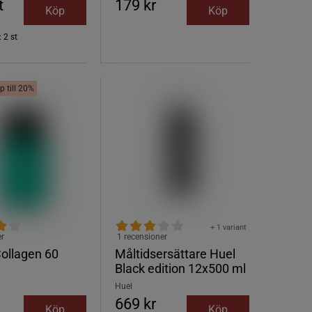
t
179 kr
Köp
Köp
 2 st
p till 20%
+ 1 variant
er
1 recensioner
Collagen 60
Måltidsersättare Huel
Black edition 12x500 ml
Huel
669 kr
Köp
Köp