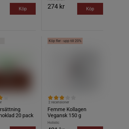
274 kr
Köp
Köp
Köp fler - upp till 20%
er
2 recensioner
rsättning
Femme Kollagen
hoklad 20 pack
Vegansk 150 g
Holistic