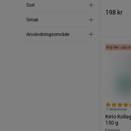
Sort
Sort
198 kr
Smak
Smak
Användningsområde
Användningsområde
Köp fler - upp t
1 recensioner
Keto Kolla
150 g
Pureness