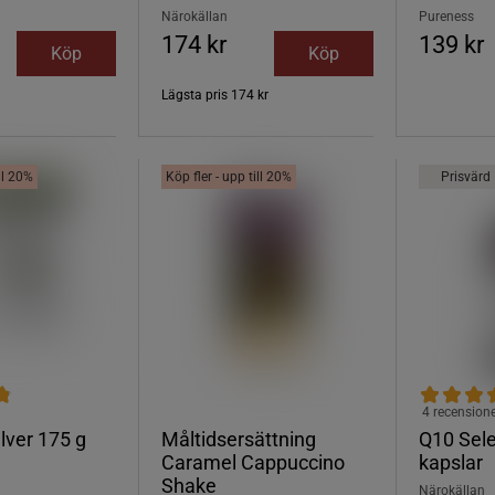
Närokällan
Pureness
174 kr
139 kr
Köp
Köp
Lägsta pris
174 kr
ill 20%
Köp fler - upp till 20%
Prisvärd
4 recension
lver 175 g
Måltidsersättning
Q10 Sele
Caramel Cappuccino
kapslar
Shake
Närokällan