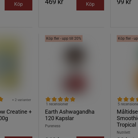
469 kr
99 kr
Köp
Köp
Köp fler - upp till 20%
Köp fler - up
+ 2 varianter
1 recensioner
5 recension
ow Creatine +
Earth Ashwagandha
Måltidse
00g
120 Kapslar
Smoothi
Tropical
Pureness
Nutrilett