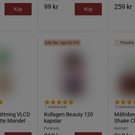
99 kr
259 kr
Köp
Köp
Köp fler - upp till 20%
Prisvärd
1 recensioner
2 recension
ättning VLCD
Kollagen Beauty 120
Måltidse
atte Mandel
kapslar
Shake C
Pureness
Nutrilett