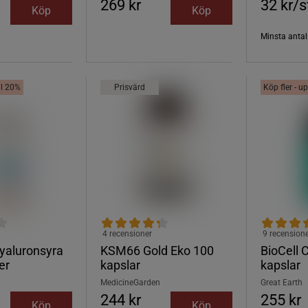
269 kr
32 kr/s
Köp
Köp
Minsta antal:
ill 20%
Prisvärd
Köp fler - up
4 recensioner
9 recension
yaluronsyra
KSM66 Gold Eko 100
BioCell 
er
kapslar
kapslar
MedicineGarden
Great Earth
244 kr
255 kr
Köp
Köp