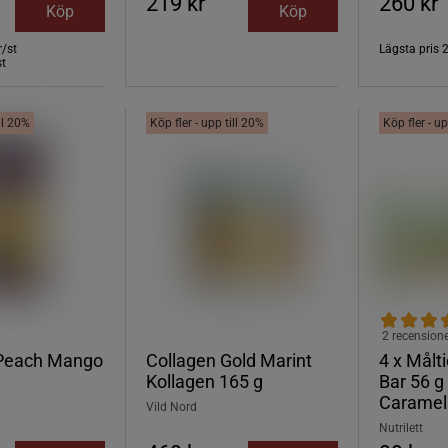
219 kr
260 kr
Köp
Köp
r/st
Lägsta pris
st
ill 20%
Köp fler - upp till 20%
Köp fler - up
2 recension
Peach Mango
Collagen Gold Marint
4 x Målt
Kollagen 165 g
Bar 56 
Caramel
Vild Nord
Nutrilett