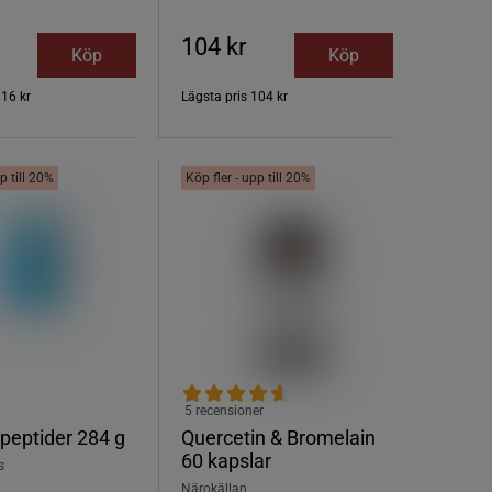
104 kr
Köp
Köp
316 kr
Lägsta pris
104 kr
p till 20%
Köp fler - upp till 20%
5 recensioner
peptider 284 g
Quercetin & Bromelain
60 kapslar
s
Närokällan