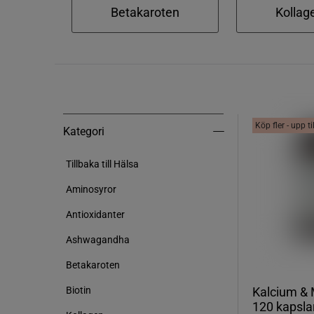
Betakaroten
Kollag
Köp fler - upp t
Kategori
Kategori
Tillbaka till Hälsa
Aminosyror
Antioxidanter
Ashwagandha
Betakaroten
Kalcium &
Biotin
120 kapsla