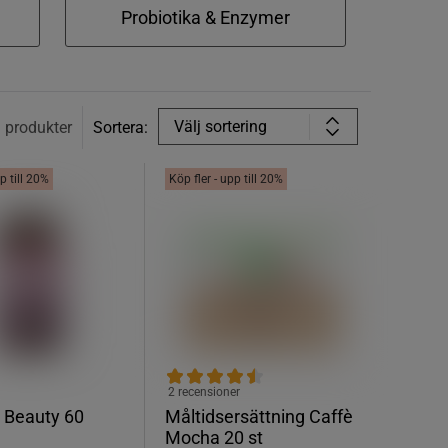
Probiotika & Enzymer
Välj sortering
3
produkter
Sortera:
p till 20%
Köp fler - upp till 20%
2 recensioner
 Beauty 60
Måltidsersättning Caffè
Mocha 20 st