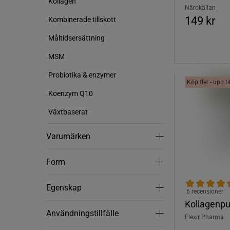
Kollagen
Närokällan
149 kr
Kombinerade tillskott
Måltidsersättning
MSM
Probiotika & enzymer
Köp fler - upp t
Koenzym Q10
Växtbaserat
Varumärken
Varumärken
Form
Form
Egenskap
Egenskap
6 recensioner
Kollagenpu
Användningstillfälle
Användningstillfälle
Elexir Pharma