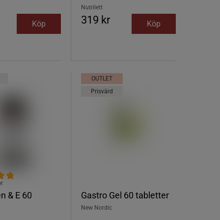
Nutrilett
319 kr
Köp
Köp
OUTLET
Prisvärd
er
n & E 60
Gastro Gel 60 tabletter
New Nordic