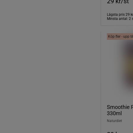
29 kr/st
Lägsta pris
29 k
Minsta antal: 2 
Köp fler - upp t
Smoothie 
330ml
Naturdiet