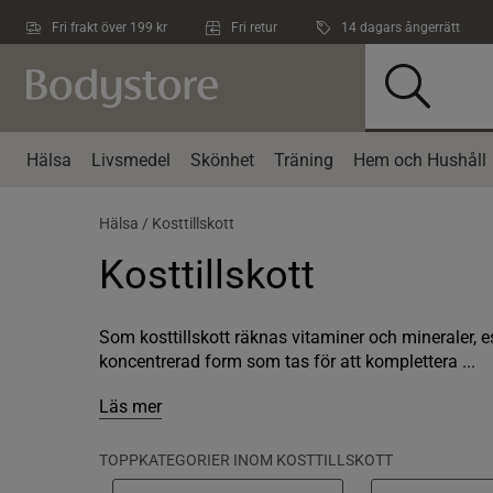
Hoppa till innehållet
Fri frakt över 199 kr
Fri retur
14 dagars ångerrätt
Hälsa
Livsmedel
Skönhet
Träning
Hem och Hushåll
Hälsa /
Kosttillskott
Kosttillskott
Som kosttillskott räknas vitaminer och mineraler, esse
koncentrerad form som tas för att komplettera ...
Läs mer
TOPPKATEGORIER INOM KOSTTILLSKOTT