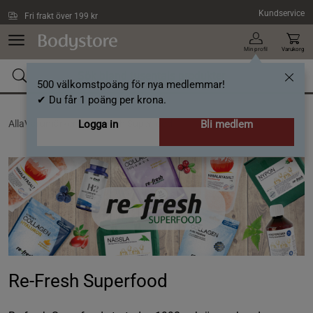
Hoppa till innehållet
Kundservice
Fri frakt över 199 kr
Min profil
Varukorg
500 välkomstpoäng för nya medlemmar!
✔ Du får 1 poäng per krona.
AllaVarumärken /
Logga in
Re-Fresh Superfood
Bli medlem
Re-Fresh Superfood