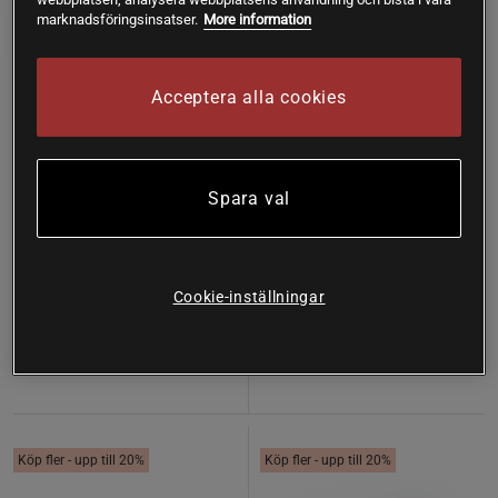
marknadsföringsinsatser.
More information
Acceptera alla cookies
Spara val
4 recensioner
Benbuljong Premium 450 g
Collagen Peptider Premium
450g
Re-Fresh Superfood
Re-Fresh Superfood
Cookie-inställningar
Köp
Köp
349 kr
239 kr
Köp fler - upp till 20%
Köp fler - upp till 20%