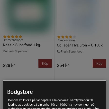
12 recensioner
4 recensioner
Nässla Superfood 1 kg
Collagen Hyaluron + C 150 g
Re-Fresh Superfood
Re-Fresh Superfood
Köp
Köp
228 kr
254 kr
Köp fler - upp till 20%
Köp fler - upp till 20%
Genom att klicka på "acceptera alla cookies" samtycker du till
lagring av cookies på din enhet för att förbättra navigeringen på
webbplatsen, analysera webbplatsens användning och bistå i våra