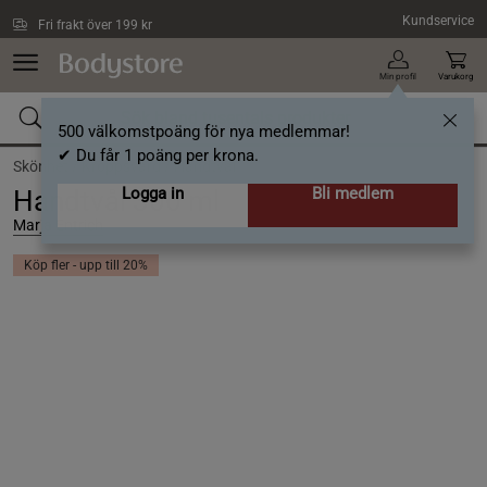
Hoppa till innehållet
Kundservice
Fri frakt över 199 kr
Min profil
Varukorg
500 välkomstpoäng för nya medlemmar!
✔ Du får 1 poäng per krona.
Skönhet /
Kroppsvård /
Handtvål
Logga in
Bli medlem
Handtvål 300 ml
Marja Entrich
Köp fler - upp till 20%