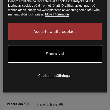
Genom att klicka på "acceptera alla cookies" samtycker du till
lagring av cookies på din enhet för att förbättra navigeringen på
Lägg i varukorgen
webbplatsen, analysera webbplatsens användning och bistå i våra
marknadsföringsinsatser.
More information
Fri frakt över 199 kr
Fri retur
14 dagars ångerrätt
Acceptera alla cookies
SKU #A2102-12
| EAN
6420611874045
En mild och löddrande flytande tvål där huden känns ren
och fräsch efteråt. Havsalger är fuktbindande och
Spara val
balanserande med 30 olika viktiga mineraler. Passar även
bra att ha i dusch och badet.
Cookie-inställningar
Recensioner
Näring & Ingredienser
Recensioner (0)
Frågor och svar (0)