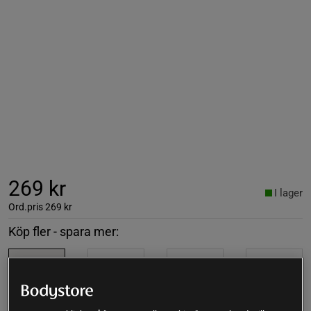
269 kr
I lager
Ord.pris
269 kr
Köp fler - spara mer:
1
st
2
st
3
st
4
st
269 kr
484 kr
686 kr
861 kr
-10%
-15%
-20%