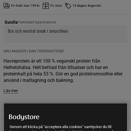
Fri frakt över 199 kr
Fri retur
14 dagars ångerrätt
Gunilla
Framröstad topprecension
Bra och neutral smak i smoothies
SKU #A60329
| EAN
7350026472538
Havreprotein är ett 100 % veganskt protein från
Helhetshälsa. Helt befriad från tillsatser och har en
proteinhalt på hela 53 %. Gör en god proteinsmoothie eller
använd i matlagning och bakning.
Läs mer
(6)
Information
Recensioner
Näring & Ingredienser
Genom att klicka på "acceptera alla cookies" samtycker du till
Havreprotein är ett 100 % veganskt protein från