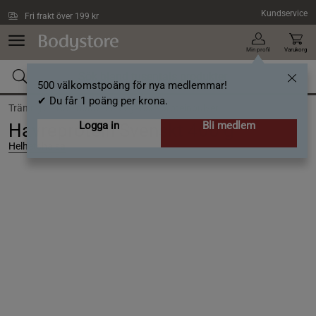
Hoppa till innehållet
Kundservice
Fri frakt över 199 kr
Min profil
Varukorg
500 välkomstpoäng för nya medlemmar!
✔ Du får 1 poäng per krona.
Träning /
Proteinpulver /
Veganskt proteinpulver
Logga in
Bli medlem
Havreprotein Svenskt 400 g
Helhetshälsa