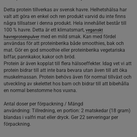
Detta protein tillverkas av svensk havre. Helhetshälsa har
valt att göra en enkel och ren produkt varvid du inte finns
några tillsatser i denna produkt. Hela innehållet består till
100 % havre. Detta är ett klimatsmart,
veganskt
med en mild smak. Kan med fördel
havreproteinpulver
användas för att proteinberika både smoothies, bak och
mat. Gör en god smoothie eller proteinberika vegetariska
biffar, pannkakor, kakor och bröd.
Protein är även kopplat till flera hälsoeffekter. Idag vet vi att
protein bidrar till att inte bara bevara utan även till att öka
muskelmassan. Protein behövs även för normal tillväxt och
utveckling av skelettet hos barn och bidrar till att bibehålla
en normal benstomme hos vuxna.
Antal doser per förpackning / Mängd
användning:
Tillredning, en portion: 2 matskedar (18 gram)
blandas i valfri mat eller dryck. Ger 22 serveringar per
förpackning.