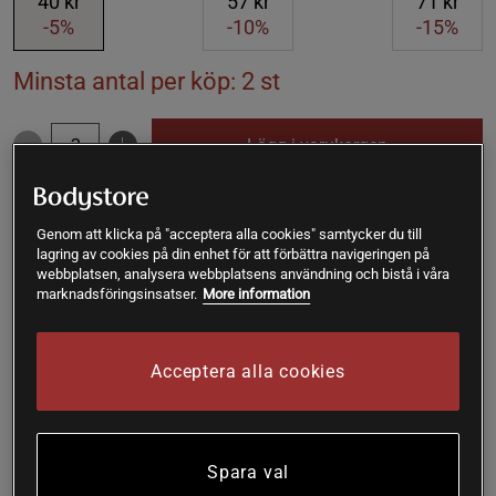
40 kr
57 kr
71 kr
-5%
-10%
-15%
Minsta antal per köp: 2 st
Lägg i varukorgen
Fri frakt över 199 kr
Fri retur
14 dagars ångerrätt
Genom att klicka på "acceptera alla cookies" samtycker du till
lagring av cookies på din enhet för att förbättra navigeringen på
SKU #600721
| EAN
7350021424525
webbplatsen, analysera webbplatsens användning och bistå i våra
marknadsföringsinsatser.
More information
HealthyCo Chocolate Peanuts är ett utsökt snack för
choklad- och jordnötsälskare som söker ett hälsosammare
alternativ till traditionellt godis.
Acceptera alla cookies
Läs mer
Spara val
(1)
Information
Recensioner
Näring & Ingredienser