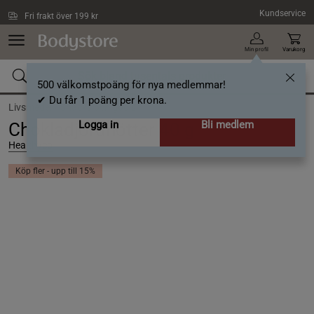
Hoppa till innehållet
Kundservice
Fri frakt över 199 kr
Min profil
Varukorg
500 välkomstpoäng för nya medlemmar!
✔ Du får 1 poäng per krona.
Livsmedel /
Snacks och godis
Logga in
Bli medlem
Chokladjordnötter 40 g
Healthyco
Köp fler - upp till 15%