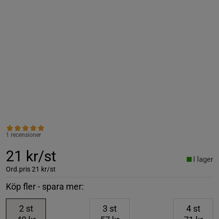
1 recensioner
21 kr/st
I lager
Ord.pris
21 kr/st
Köp fler - spara mer:
2
st
3
st
4
st