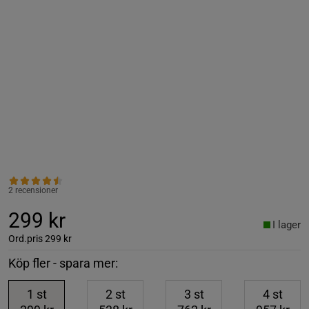
2 recensioner
299 kr
I lager
Ord.pris
299 kr
Köp fler - spara mer:
1
st
2
st
3
st
4
st