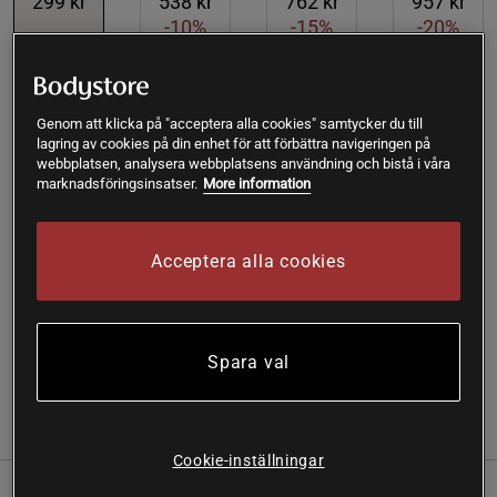
299 kr
538 kr
762 kr
957 kr
-10%
-15%
-20%
Lägg i varukorgen
Genom att klicka på "acceptera alla cookies" samtycker du till
lagring av cookies på din enhet för att förbättra navigeringen på
webbplatsen, analysera webbplatsens användning och bistå i våra
Fri frakt över 199 kr
Fri retur
14 dagars ångerrätt
marknadsföringsinsatser.
More information
SKU #A2400-921
| EAN
6001159111511
Acceptera alla cookies
Bio-Oil är en hudvårdsolja framtagen för att hjälpa till att
göra ärr, bristningar och ojämn hud mindre framträdande.
Rekommenderas även för åldrande och
uttorkad hud.
Läs mer
Spara val
(2)
Information
Recensioner
Näring & Ingredienser
Cookie-inställningar