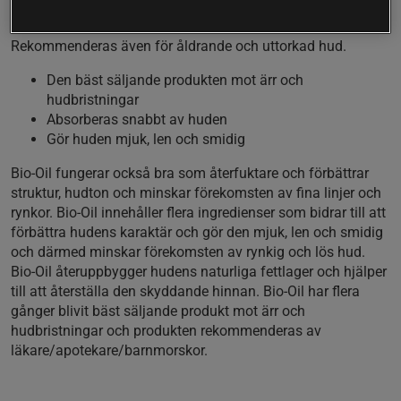
Bio-Oil är en hudvårdsolja framtagen för att hjälpa till att
göra ärr, bristningar och ojämn hud mindre framträdande.
Rekommenderas även för åldrande och
uttorkad hud.
Den bäst säljande produkten mot ärr och
hudbristningar
Absorberas snabbt av huden
Gör huden mjuk, len och smidig
Bio-Oil fungerar också bra som återfuktare och förbättrar
struktur, hudton och minskar förekomsten av fina linjer och
rynkor. Bio-Oil innehåller flera ingredienser som bidrar till att
förbättra hudens karaktär och gör den mjuk, len och smidig
och därmed minskar förekomsten av rynkig och lös hud.
Bio-Oil återuppbygger hudens naturliga fettlager och hjälper
till att återställa den skyddande hinnan. Bio-Oil har flera
gånger blivit bäst säljande produkt mot ärr och
hudbristningar och produkten rekommenderas av
läkare/apotekare/barnmorskor.