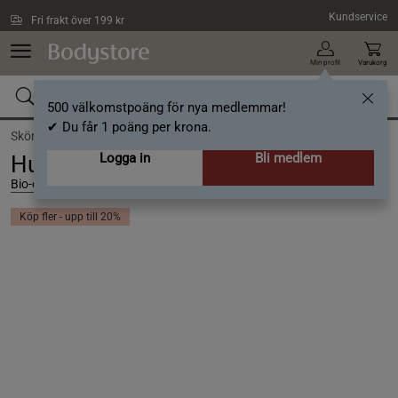
Hoppa till innehållet
Kundservice
Fri frakt över 199 kr
Min profil
Varukorg
500 välkomstpoäng för nya medlemmar!
✔ Du får 1 poäng per krona.
Skönhet /
Kroppsvård /
Kroppsolja
Logga in
Bli medlem
Hudvårdsolja 200 ml
Bio-oil
Köp fler - upp till 20%