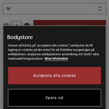
M
Lägg i varukorgen
Fri frakt över 199 kr
Fri retur
14 dagars ångerrätt
Genom att klicka på "acceptera alla cookies" samtycker du till
lagring av cookies på din enhet för att förbättra navigeringen på
webbplatsen, analysera webbplatsens användning och bistå i våra
SKU #1687-200R | EAN
7350127660568
marknadsföringsinsatser.
More information
Seamless träningstights som kombinerar mjuk komfort med
formande stöd och lyft för prestation på nästa nivå.
Acceptera alla cookies
Läs mer
Information
Recensioner
Spara val