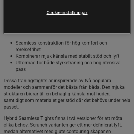
Hybrid Seamless Tights från Relode är utvecklade för
att ge en balanserad känsla av följsamhet och
Cookie-inställningar
kompression. Välj mellan två olika utföranden för att
anpassa passform och effekt efter träningsstil och
preferens.
Seamless konstruktion för hög komfort och
rörelsefrihet
Kombinerar mjuk känsla med stabilt stöd och lyft
Utformad för både styrketräning och högintensiva
pass
Dessa träningstights är inspirerade av två populära
modeller och sammanför det bästa från båda. Den mjuka
strukturen bidrar till en behaglig känsla mot huden,
samtidigt som materialet ger stöd där det behövs under hela
passet.
Hybrid Seamless Tights finns i två versioner för att möta
olika behov. Scrunch-varianten ger ett mer definierat lyft,
medan alternativet med glute contouring skapar en