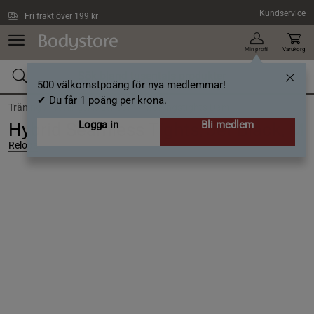
Hoppa till innehållet
Kundservice
Fri frakt över 199 kr
Min profil
Varukorg
500 välkomstpoäng för nya medlemmar!
✔ Du får 1 poäng per krona.
Träning /
Träningskläder dam /
Träningstights Dam
Logga in
Bli medlem
Hybrid Seamless Tights, Jet Black, M
Relode