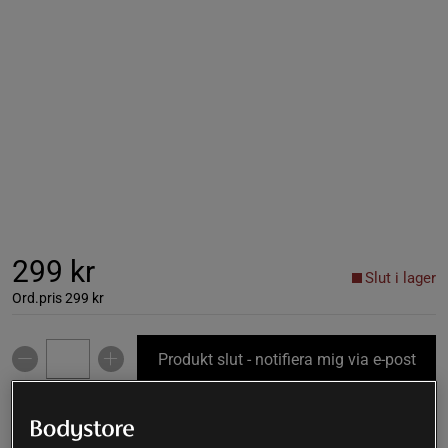
299 kr
Slut i lager
Ord.pris
299 kr
Produkt slut - notifiera mig via e-post
Varan är för tillfället slut i lager. Få en notifikation när
!
produkten åter finns i lager.