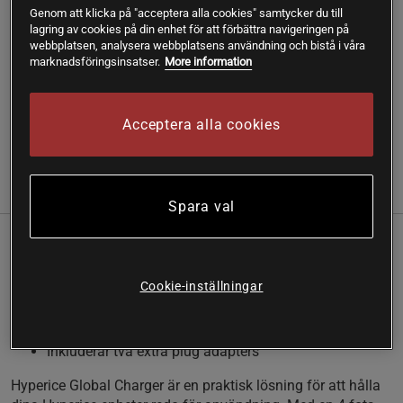
Genom att klicka på "acceptera alla cookies" samtycker du till
lagring av cookies på din enhet för att förbättra navigeringen på
webbplatsen, analysera webbplatsens användning och bistå i våra
SKU #30060-001-00
| EAN
852152004623
marknadsföringsinsatser.
More information
Ladda dina Hyperice-enheter snabbt och effektivt med
Hyperice Global Charger.
Acceptera alla cookies
Läs mer
Information
Recensioner
Näring & Ingredienser
Spara val
Denna laddare är designad för att ge snabbladdning
till dina enheter på under två timmar.
Cookie-inställningar
Snabbladdning under två timmar
Kompatibel med Hyperice-enheter
Inkluderar två extra plug adapters
Hyperice Global Charger är en praktisk lösning för att hålla