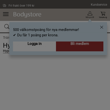
Hoppa till innehållet
Kundservice
Fri frakt över 199 kr
Min profil
Varukorg
500 välkomstpoäng för nya medlemmar!
✔ Du får 1 poäng per krona.
Träning /
Rörlighet och massage
Logga in
Bli medlem
Hyperice Global Charger
Hyperice