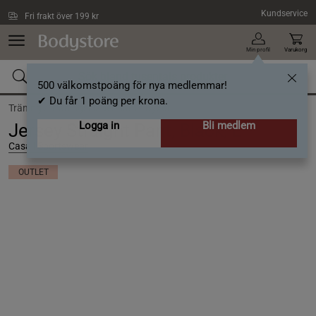
Hoppa till innehållet
Kundservice
Fri frakt över 199 kr
Min profil
Varukorg
500 välkomstpoäng för nya medlemmar!
✔ Du får 1 poäng per krona.
Träning /
Träningskläder dam /
Byxor
Logga in
Bli medlem
Jersey Straight Pant, Black, L
Casall Sportswear
OUTLET