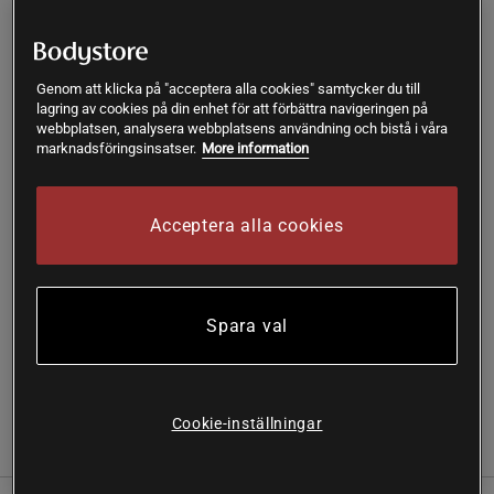
L
- Slut i lager
Genom att klicka på "acceptera alla cookies" samtycker du till
lagring av cookies på din enhet för att förbättra navigeringen på
Produkt slut - notifiera mig via e-post
webbplatsen, analysera webbplatsens användning och bistå i våra
marknadsföringsinsatser.
More information
Varan är för tillfället slut i lager. Få en notifikation när
!
produkten åter finns i lager.
Acceptera alla cookies
SKU #250759010R | EAN
7323345242465
Upplev bekvämlighet och stil med Jersey Straight Pant från
Spara val
Casall, idealisk för både träning och vardag.
Läs mer
Cookie-inställningar
Information
Recensioner