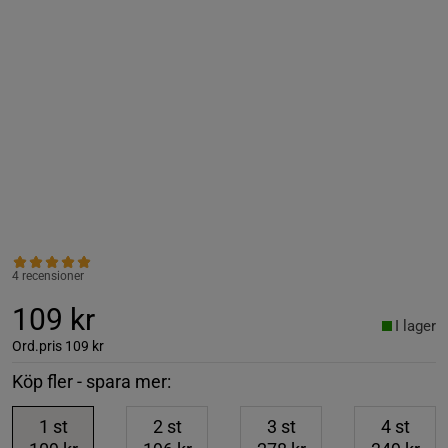
4 recensioner
109 kr
I lager
Ord.pris
109 kr
Köp fler - spara mer:
1
st
2
st
3
st
4
st