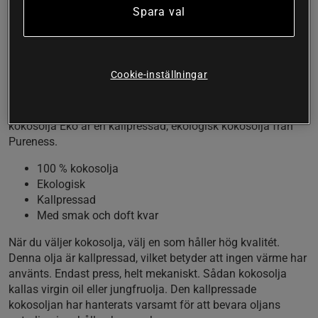
Jungfru kokosolja Eko är en kallpressad och 100 %
Spara val
ekologisk kokosolja från Pureness. Helt fri från tillsatser och
med många användningsområden.
Kokosolja går att göra på flera sätt, och det går att använda
Cookie-inställningar
till hur mycket som helst. Det är populärt inom smart food, i
matlagning och som hudvård. Vad du än vill använda
kokosoljan till – se till att du har den bästa! Jungfru
kokosolja Eko är en kallpressad, ekologisk kokosolja från
Pureness.
100 % kokosolja
Ekologisk
Kallpressad
Med smak och doft kvar
När du väljer kokosolja, välj en som håller hög kvalitét.
Denna olja är kallpressad, vilket betyder att ingen värme har
använts. Endast press, helt mekaniskt. Sådan kokosolja
kallas virgin oil eller jungfruolja. Den kallpressade
kokosoljan har hanterats varsamt för att bevara oljans