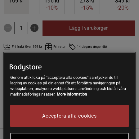
109 kr
196 kr
278 kr
349 kr
-10%
-15%
-20%
Lägg i varukorgen
Fri frakt över 199 kr
Fri retur
14 dagars ångerrätt
SKU #5600019
| EAN
7350116310368
Jungfru kokosolja Eko är en kallpressad och 100 %
Genom att klicka på "acceptera alla cookies" samtycker du till
ekologisk kokosolja från Pureness. Helt fri från tillsatser och
lagring av cookies på din enhet för att förbättra navigeringen på
med många användningsområden.
webbplatsen, analysera webbplatsens användning och bistå i våra
marknadsföringsinsatser.
More information
Läs mer
Acceptera alla cookies
(4)
Information
Recensioner
Näring & Ingredienser