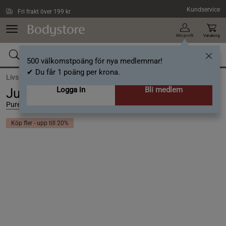
Hoppa till innehållet
Kundservice
Fri frakt över 199 kr
Min profil
Varukorg
500 välkomstpoäng för nya medlemmar!
✔ Du får 1 poäng per krona.
Livsmedel /
Matlagning /
Fett och olja /
Kokosolja
Logga in
Bli medlem
Jungfru kokosolja Eko 500 ml
Pureness
Köp fler - upp till 20%